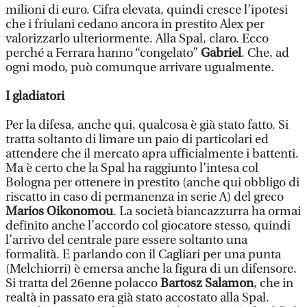
milioni di euro. Cifra elevata, quindi cresce l’ipotesi
che i friulani cedano ancora in prestito Alex per
valorizzarlo ulteriormente. Alla Spal, claro. Ecco
perché a Ferrara hanno “congelato”
Gabriel
. Che, ad
ogni modo, può comunque arrivare ugualmente.
I gladiatori
Per la difesa, anche qui, qualcosa è già stato fatto. Si
tratta soltanto di limare un paio di particolari ed
attendere che il mercato apra ufficialmente i battenti.
Ma è certo che la Spal ha raggiunto l’intesa col
Bologna per ottenere in prestito (anche qui obbligo di
riscatto in caso di permanenza in serie A) del greco
Marios Oikonomou
. La società biancazzurra ha ormai
definito anche l’accordo col giocatore stesso, quindi
l’arrivo del centrale pare essere soltanto una
formalità. E parlando con il Cagliari per una punta
(Melchiorri) è emersa anche la figura di un difensore.
Si tratta del 26enne polacco
Bartosz Salamon
, che in
realtà in passato era già stato accostato alla Spal.