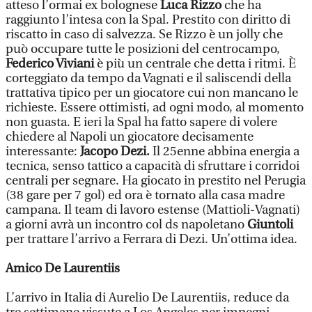
atteso l’ormai ex bolognese
Luca Rizzo
che ha
raggiunto l’intesa con la Spal. Prestito con diritto di
riscatto in caso di salvezza. Se Rizzo è un jolly che
può occupare tutte le posizioni del centrocampo,
Federico Viviani
è più un centrale che detta i ritmi. È
corteggiato da tempo da Vagnati e il saliscendi della
trattativa tipico per un giocatore cui non mancano le
richieste. Essere ottimisti, ad ogni modo, al momento
non guasta. E ieri la Spal ha fatto sapere di volere
chiedere al Napoli un giocatore decisamente
interessante:
Jacopo Dezi.
Il 25enne abbina energia a
tecnica, senso tattico a capacità di sfruttare i corridoi
centrali per segnare. Ha giocato in prestito nel Perugia
(38 gare per 7 gol) ed ora è tornato alla casa madre
campana. Il team di lavoro estense (Mattioli-Vagnati)
a giorni avrà un incontro col ds napoletano
Giuntoli
per trattare l’arrivo a Ferrara di Dezi. Un’ottima idea.
Amico De Laurentiis
L’arrivo in Italia di Aurelio De Laurentiis, reduce da