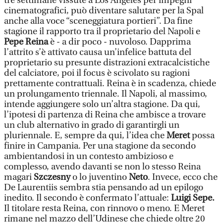
tre settimane vissute a Los Angeles per impegni
cinematografici, può diventare salutare per la Spal
anche alla voce “sceneggiatura portieri”. Da fine
stagione il rapporto tra il proprietario del Napoli e
Pepe Reina
è - a dir poco - nuvoloso. Dapprima
l’attrito s’è attivato causa un’infelice battuta del
proprietario su presunte distrazioni extracalcistiche
del calciatore, poi il focus è scivolato su ragioni
prettamente contrattuali. Reina è in scadenza, chiede
un prolungamento triennale. Il Napoli, al massimo,
intende aggiungere solo un’altra stagione. Da qui,
l’ipotesi di partenza di Reina che ambisce a trovare
un club alternativo in grado di garantirgli un
pluriennale. E, sempre da qui, l’idea che
Meret
possa
finire in Campania. Per una stagione da secondo
ambientandosi in un contesto ambizioso e
complesso, avendo davanti se non lo stesso Reina
magari
Szczesny
o lo juventino
Neto
. Invece, ecco che
De Laurentiis sembra stia pensando ad un epilogo
inedito. Il secondo è confermato l’attuale:
Luigi Sepe.
Il titolare resta Reina, con rinnovo o meno. E Meret
rimane nel mazzo dell’Udinese che chiede oltre 20