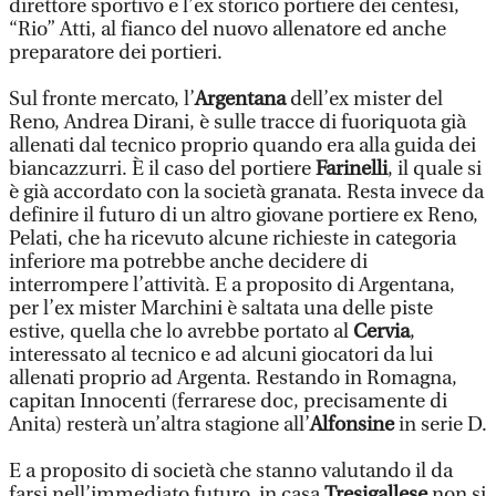
direttore sportivo e l’ex storico portiere dei centesi,
“Rio” Atti, al fianco del nuovo allenatore ed anche
preparatore dei portieri.
Sul fronte mercato, l’
Argentana
dell’ex mister del
Reno, Andrea Dirani, è sulle tracce di fuoriquota già
allenati dal tecnico proprio quando era alla guida dei
biancazzurri. È il caso del portiere
Farinelli
, il quale si
è già accordato con la società granata. Resta invece da
definire il futuro di un altro giovane portiere ex Reno,
Pelati, che ha ricevuto alcune richieste in categoria
inferiore ma potrebbe anche decidere di
interrompere l’attività. E a proposito di Argentana,
per l’ex mister Marchini è saltata una delle piste
estive, quella che lo avrebbe portato al
Cervia
,
interessato al tecnico e ad alcuni giocatori da lui
allenati proprio ad Argenta. Restando in Romagna,
capitan Innocenti (ferrarese doc, precisamente di
Anita) resterà un’altra stagione all’
Alfonsine
in serie D.
E a proposito di società che stanno valutando il da
farsi nell’immediato futuro, in casa
Tresigallese
non si