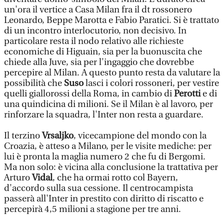
un'ora il vertice a Casa Milan fra il dt rossonero
Leonardo, Beppe Marotta e Fabio Paratici. Si è trattato
di un incontro interlocutorio, non decisivo. In
particolare resta il nodo relativo alle richieste
economiche di Higuain, sia per la buonuscita che
chiede alla Juve, sia per l'ingaggio che dovrebbe
percepire al Milan. A questo punto resta da valutare la
possibilità che
Suso
lasci i colori rossoneri, per vestire
quelli giallorossi della Roma, in cambio di
Perotti
e di
una quindicina di milioni. Se il Milan è al lavoro, per
rinforzare la squadra, l'Inter non resta a guardare.
Il terzino
Vrsaljko
, vicecampione del mondo con la
Croazia, è atteso a Milano, per le visite mediche: per
lui è pronta la maglia numero 2 che fu di Bergomi.
Ma non solo: è vicina alla conclusione la trattativa per
Arturo
Vidal
, che ha ormai rotto col Bayern,
d'accordo sulla sua cessione. Il centrocampista
passerà all'Inter in prestito con diritto di riscatto e
percepirà 4,5 milioni a stagione per tre anni.