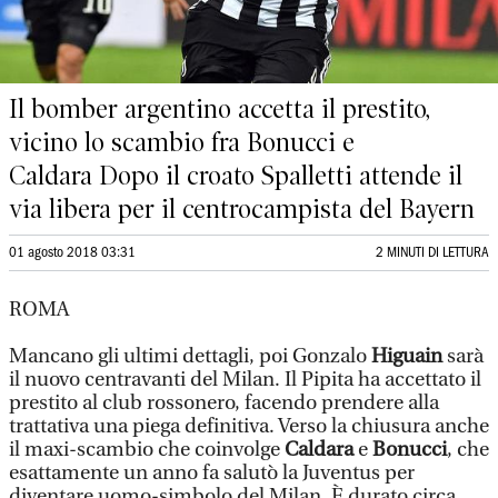
Il bomber argentino accetta il prestito,
vicino lo scambio fra Bonucci e
Caldara Dopo il croato Spalletti attende il
via libera per il centrocampista del Bayern
01 agosto 2018 03:31
2 MINUTI DI LETTURA
ROMA
Mancano gli ultimi dettagli, poi Gonzalo
Higuain
sarà
il nuovo centravanti del Milan. Il Pipita ha accettato il
prestito al club rossonero, facendo prendere alla
trattativa una piega definitiva. Verso la chiusura anche
il maxi-scambio che coinvolge
Caldara
e
Bonucc
i
, che
esattamente un anno fa salutò la Juventus per
diventare uomo-simbolo del Milan. È durato circa