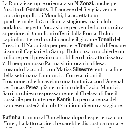
La Roma è sempre orientata su
N'Zonzi
, anche per
l'uscita di
Gonalons
. Il francese del Siviglia, vero e
proprio pupillo di Monchi, ha accettato un
quadriennale da 3 milioni a stagione, ma il club
andaluso aspetta l'occasione per venderlo a una cifra
superiore ai 35 milioni offerti dalla Roma. Il club
capitolino tiene d'occhio anche il giovane
Tonali
del
Brescia. Il Napoli sta per perdere
Tonelli
: sul difensore
ci sono il Cagliari e la Samp. Il club azzurro chiede un
milione per il prestito con obbligo di riscatto fissato a
7. Il neopromosso Parma si rinforza in difesa,
trovando l'accordo con Matias
Silvestre
: entro la fine
della settimana l'annuncio. Corre ai ripari il
Frosinone, che ha avviato una trattativa con l'Arsenal
per Lucas
Perez
, già nel mirino della Lazio. Maurizio
Sarri ha chiesto espressamente al Chelsea di fare il
possibile per trattenere
Kantè
. La permanenza del
francese costerà al club 17 milioni di euro a stagione.
Rafinha
, tornato al Barcellona dopo l'esperienza con
l'Inter, ha fatto capire che sarebbe disposto a tornare