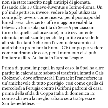
non sia stato inserito negli anticipi di giornata,
fissando alle 18 Chievo-Juventus e Torino-Roma. Un
po’ indispettisce, invece, vedere la Spal utilizzata
come jolly, ovvero come riserva, per il posticipo del
lunedì sera, che, certo, offre maggiore visibilità
televisiva (una sola partita di Serie A per ciascun
turno ha quella collocazione), ma è ovviamente
ritenuta penalizzante per chi le partite va a vederle
allo stadio, tant’è che con l’eventuale scambio si
andrebbe a premiare la Roma. C’è tempo per vedere
come andranno le cose, per il momento ci si può
limitare a tifare Atalanta in Europa League.
Prima di questi impegni, in ogni caso, la Spal ha altre
partite in calendario: sabato si trasferirà infatti a Gais
(Bolzano), dove affronterà l’Eintracht Francoforte in
un’amichevole di tutto prestigio, così come quella di
mercoledì a Perugia contro i Grifoni padroni di casa,
prima della sfida di Coppa Italia di domenica 12
contro chi avrà la meglio sabato sera tra Spezia e
Sambenedettese. —