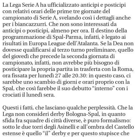
La Lega Serie A ha ufficializzato anticipi e posticipi
con relativi orari delle prime tre giornate del
campionato di Serie A, svelando così i dettagli anche
per i biancazzurri. Che non sono interessati da
anticipi o posticipi, almeno per ora. Il destino della
programmazione di Spal-Parma, infatti, è legato ai
risultati in Europa League dell’Atalanta. Se la Dea non
dovesse qualificarsi al terzo turno preliminare, quello
del giovedì che precede la seconda giornata di
campionato, infatti, non avrebbe più bisogno di
posticipare la propria partita in trasferta con la Roma,
ora fissata per lunedì 27 alle 20.30: in questo caso, ci
sarebbe uno scambio di giorni e orari proprio con la
Spal, che così farebbe il suo debutto “interno” con i
crociati il lunedì sera.
Questi i fatti, che lasciano qualche perplessità. Che la
Lega non consideri derby Bologna-Spal, in quanto
sfida fra squadre di città diverse, è puro formalismo:
sotto le due torri degli Asinelli e all’ombra del Castello
estense è quello “il” derby e per questo stupisce che