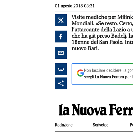
01 agosto 2018 03:31
Visite mediche per
Milink
Mondiali. «Se resto. Certo
l’attaccante della Lazio a 
che ha già preso
Badelj
, 
18enne del San Paolo. Intan
nuovo Bari.
Non lasciare decidere l'algor
scegli
La Nuova Ferrara
per l
Redazione
Scriveteci
P