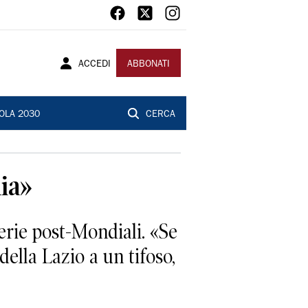
ACCEDI
ABBONATI
OLA 2030
CERCA
ia»
erie post-Mondiali. «Se
della Lazio a un tifoso,