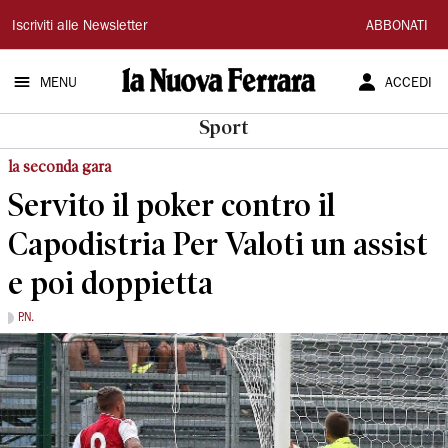
La
Iscriviti alle Newsletter
ABBONATI
Nuova
MENU
ACCEDI
Ferrara
Sport
la seconda gara
Servito il poker contro il
Capodistria Per Valoti un assist
e poi doppietta
P.N.