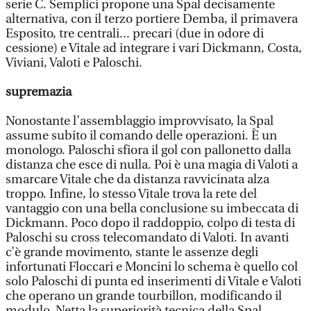
serie C. Semplici propone una Spal decisamente
alternativa, con il terzo portiere Demba, il primavera
Esposito, tre centrali... precari (due in odore di
cessione) e Vitale ad integrare i vari Dickmann, Costa,
Viviani, Valoti e Paloschi.
supremazia
Nonostante l’assemblaggio improvvisato, la Spal
assume subito il comando delle operazioni. È un
monologo. Paloschi sfiora il gol con pallonetto dalla
distanza che esce di nulla. Poi è una magia di Valoti a
smarcare Vitale che da distanza ravvicinata alza
troppo. Infine, lo stesso Vitale trova la rete del
vantaggio con una bella conclusione su imbeccata di
Dickmann. Poco dopo il raddoppio, colpo di testa di
Paloschi su cross telecomandato di Valoti. In avanti
c’è grande movimento, stante le assenze degli
infortunati Floccari e Moncini lo schema è quello col
solo Paloschi di punta ed inserimenti di Vitale e Valoti
che operano un grande tourbillon, modificando il
modulo. Netta la superiorità tecnica della Spal,