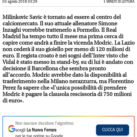
03 agosto 2018 03:29
1 MINUTI DI LETTURA
Milinkovic Savic è tornato ad essere al centro del
calciomercato. Il suo attuale allenatore Simone
Inzaghi vorrebbe trattenerlo a Formello. Il Real
Madrid ha tempo tutto il mese ma prima cerca di
capire come andrà a finire la vicenda Modric. La Lazio
non cederà il suo gioiello per meno di 120 milioni di
euro. Il regista croato è nei sogni dell'Inter visto che
Vidal
è stato messo in stand-by, su di lui è andato con
decisione il Barcellona che sembra pronto
all’accordo. Modric avrebbe dato la disponibilità al
trasferimento nella Milano nerazzurra, ma Florentino
Perez fa sapere che «l'unica possibilità di prendere
Modric è pagare la clausola rescissoria di 750 milioni
di euro».
Non lasciare decidere l'algoritmo:
CLICCA QUI
scegli
La Nuova Ferrara
per le tue notizie su Google