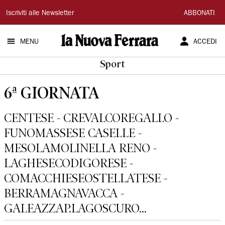
La
Iscriviti alle Newsletter
ABBONATI
Nuova
MENU
ACCEDI
Ferrara
Sport
6ª GIORNATA
CENTESE - CREVALCOREGALLO -
FUNOMASSESE CASELLE -
MESOLAMOLINELLA RENO -
LAGHESECODIGORESE -
COMACCHIESEOSTELLATESE -
BERRAMAGNAVACCA -
GALEAZZAP.LAGOSCURO...