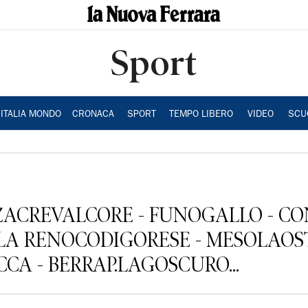
Sport
ITALIA MONDO
CRONACA
SPORT
TEMPO LIBERO
VIDEO
SCU
ZACREVALCORE - FUNOGALLO - C
LLA RENOCODIGORESE - MESOLAOS
A - BERRAP.LAGOSCURO...