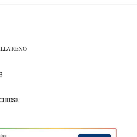
ELLA RENO
E
CHIESE
itmo: