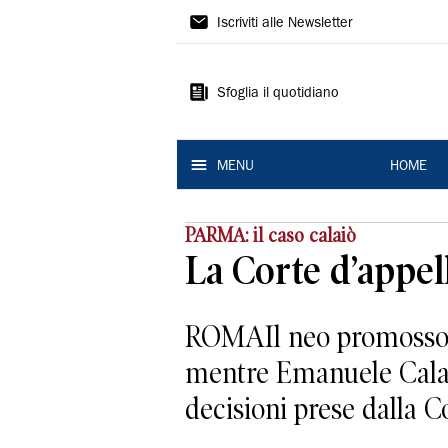
La
Iscriviti alle Newsletter
Nuova
Ferrara
Sfoglia il quotidiano
MENU
HOME
PARMA: il caso calaiò
La Corte d’appell
ROMAIl neo promosso P
mentre Emanuele Calaiò
decisioni prese dalla Co