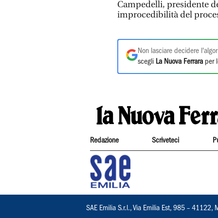
Campedelli, presidente del
improcedibilità del proces
Non lasciare decidere l'algor
scegli
La Nuova Ferrara
per l
Redazione
Scriveteci
P
SAE Emilia S.r.l., Via Emilia Est, 985 – 411