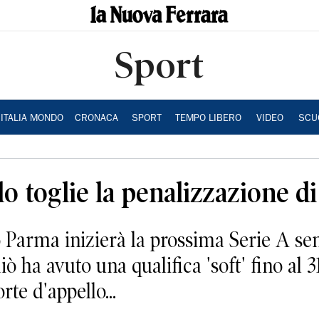
Sport
ITALIA MONDO
CRONACA
SPORT
TEMPO LIBERO
VIDEO
SCU
o toglie la penalizzazione di
arma inizierà la prossima Serie A sen
 ha avuto una qualifica 'soft' fino al 
rte d'appello...