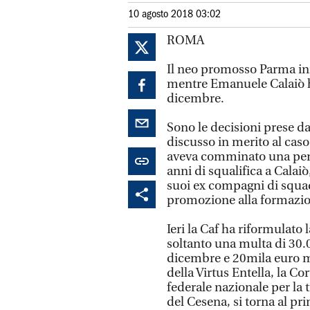
10 agosto 2018 03:02
ROMA
Il neo promosso Parma ini
mentre Emanuele Calaiò ha
dicembre.
Sono le decisioni prese da
discusso in merito al caso
aveva comminato una penal
anni di squalifica a Calaiò
suoi ex compagni di squad
promozione alla formazio
Ieri la Caf ha riformulat
soltanto una multa di 30.0
dicembre e 20mila euro mu
della Virtus Entella, la Co
federale nazionale per la t
del Cesena, si torna al p