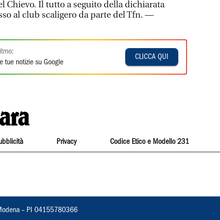
 Chievo. Il tutto a seguito della dichiarata
so al club scaligero da parte del Tfn. —
itmo:
CLICCA QUI
e tue notizie su Google
ubblicità
Privacy
Codice Etico e Modello 231
22, Modena – PI 04155780366