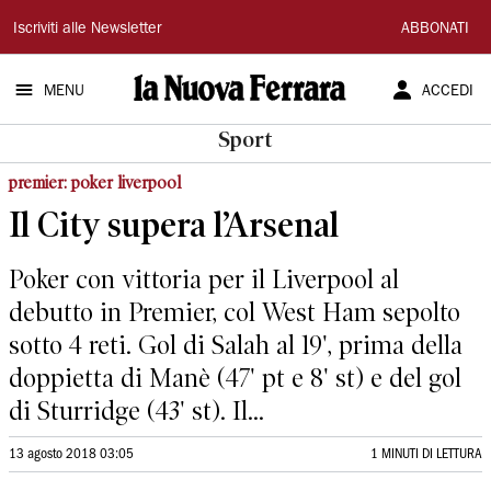
La
Iscriviti alle Newsletter
ABBONATI
Nuova
MENU
ACCEDI
Ferrara
Sport
premier: poker liverpool
Il City supera l’Arsenal
Poker con vittoria per il Liverpool al
debutto in Premier, col West Ham sepolto
sotto 4 reti. Gol di Salah al 19', prima della
doppietta di Manè (47' pt e 8' st) e del gol
di Sturridge (43' st). Il...
13 agosto 2018 03:05
1 MINUTI DI LETTURA