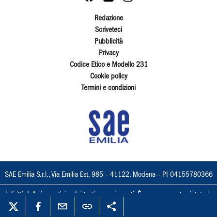
Redazione
Scriveteci
Pubblicità
Privacy
Codice Etico e Modello 231
Cookie policy
Termini e condizioni
SAE Emilia S.r.l., Via Emilia Est, 985 – 41122, Modena – PI 04155780366
I diritti delle immagini e dei testi sono riservati. È espressamente vietata la
loro riproduzione con qualsiasi mezzo e l'adattamento totale o parziale.