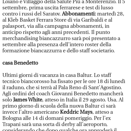
Loiano e Villaggio della Salute Più a Monterenzio. Il 5
settembre, prima uscita ferrarese e test di lusso
contro i russi del Saratov.
Abbonamenti:
martedì 28,
al Kleb Basket Ferrara Store di via Garibaldi e al
palasport, via alla campagna abbonamenti, in
anticipo rispetto agli anni precedenti. Il punto
merchandising biancazzurro sarà poi presentato a
settembre alla presenza dell’intero roster della
formazione biancazzurra e dello staff societario.
casa Benedetto
Ultimi giorni di vacanza in casa Baltur. Lo staff
tecnico biancorosso ha fissato per le ore 18 di lunedì
il raduno, che si terrà al Pala Reno di Sant’Agostino.
Agli ordini del coach Giovanni Benedetto mancherà
solo
James White
, atteso in Italia il 29 agosto. Usa. Al
primo giorno di scuola della nuova Baltur ci sarà
invece l’altro americano
Keddric Mays
, atteso a
Bologna alle 14 di domani pomeriggio. Per l’ex
Trapani sarà una sorta di derby all’aeroporto,
considerando che dopo qualche ora approderà il