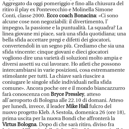
Aggregato da oggi pomeriggio e fino alla chiusura del
ritiro il play ex Pontevecchio e Molinella Simone
Conti, classe 2000.
Ecco coach Bonacina
: «Ci sono
alcune cose non negoziabili: il divertimento, l’
impegno, la passione e la puntualità. La squadra? La
linea giovane mi piace, sarà una sfida quotidiana; una
bella sfida accettare pregi e difetti dei giocatori,
convertendoli in un segno più. Crediamo che sia una
sfida vincente: cinque giovani e dieci giocatori
vogliono dire una varietà di soluzioni molto ampia e
diversi assetti su cui lavorare. Ho atleti che possono
intercambiarsi in varie posizioni, cosa estremamente
stimolante per tutti. La chiave sarà riuscire a
coniugare le singole sfide individuali nella sfida
comune». Ancora poche ore e il mondo biancazzurro
farà conoscenza con
Bryce Pressley
, atteso
all’aeroporto di Bologna alle 22.10 di domani. Atteso
per lunedì, invece, il leader
Mike Hall
fulcro del
nuovo progetto Kleb. A Sestola, domenica 26 (ore 18),
prima uscita per la nuova Bondi che affronterà la
Virtus Bologna
. Dopo di che sarà ritiro, diviso fra