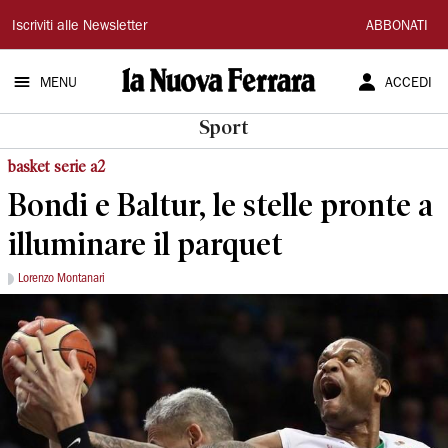
La
Iscriviti alle Newsletter
ABBONATI
Nuova
MENU
ACCEDI
Ferrara
Sport
basket serie a2
Bondi e Baltur, le stelle pronte a
illuminare il parquet
Lorenzo Montanari