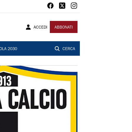
ACCEDI
ABBONATI
OLA 2030
CERCA