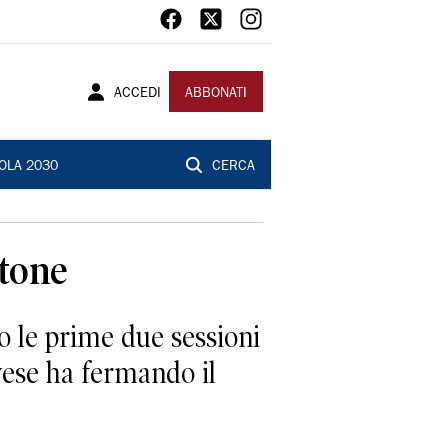
ACCEDI
ABBONATI
OLA 2030
CERCA
stone
 le prime due sessioni
ivese ha fermando il