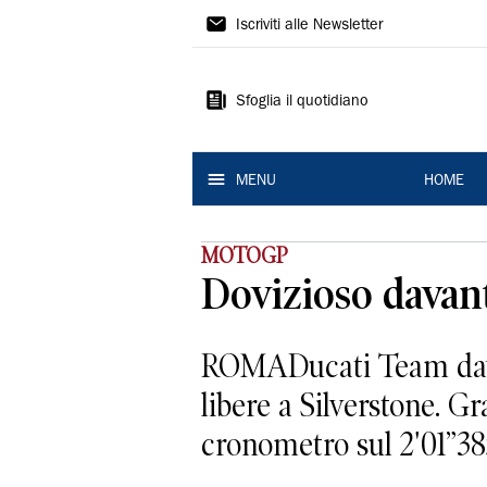
La
Iscriviti alle Newsletter
Nuova
Ferrara
Sfoglia il quotidiano
MENU
HOME
MOTOGP
Dovizioso davanti
ROMADucati Team davan
libere a Silverstone. Gr
cronometro sul 2'01”385,