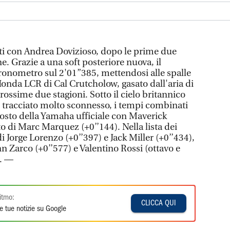
ti con Andrea Dovizioso, dopo le prime due
ne. Grazie a una soft posteriore nuova, il
cronometro sul 2'01”385, mettendosi alle spalle
Honda LCR di Cal Crutcholow, gasato dall'aria di
prossime due stagioni. Sotto il cielo britannico
 tracciato molto sconnesso, i tempi combinati
posto della Yamaha ufficiale con Maverick
to di Marc Marquez (+0’’144). Nella lista dei
 Jorge Lorenzo (+0’’397) e Jack Miller (+0’’434),
n Zarco (+0’’577) e Valentino Rossi (ottavo e
). —
itmo:
CLICCA QUI
e tue notizie su Google