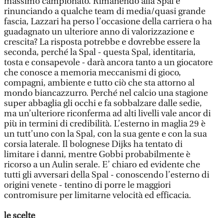
massimo campionato. Rimanendo alla Spal e
rinunciando a qualche team di media/quasi grande
fascia, Lazzari ha perso l’occasione della carriera o ha
guadagnato un ulteriore anno di valorizzazione e
crescita? La risposta potrebbe e dovrebbe essere la
seconda, perché la Spal - questa Spal, identitaria,
tosta e consapevole - darà ancora tanto a un giocatore
che conosce a memoria meccanismi di gioco,
compagni, ambiente e tutto ciò che sta attorno al
mondo biancazzurro. Perché nel calcio una stagione
super abbaglia gli occhi e fa sobbalzare dalle sedie,
ma un’ulteriore riconferma ad alti livelli vale ancor di
più in termini di credibilità. L’esterno in maglia 29 è
un tutt’uno con la Spal, con la sua gente e con la sua
corsia laterale. Il bolognese Dijks ha tentato di
limitare i danni, mentre Gobbi probabilmente è
ricorso a un Aulin serale. E’ chiaro ed evidente che
tutti gli avversari della Spal - conoscendo l’esterno di
origini venete - tentino di porre le maggiori
contromisure per limitarne velocità ed efficacia.
le scelte