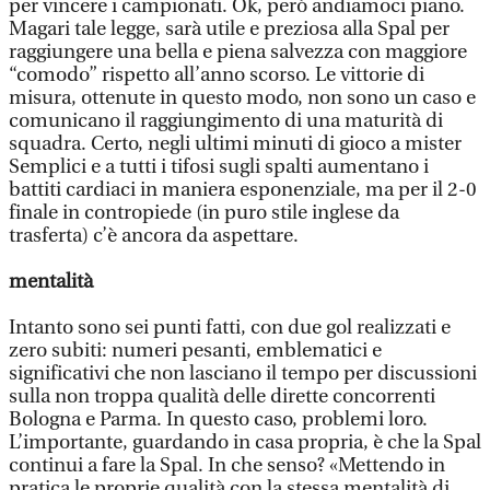
per vincere i campionati. Ok, però andiamoci piano.
Magari tale legge, sarà utile e preziosa alla Spal per
raggiungere una bella e piena salvezza con maggiore
“comodo” rispetto all’anno scorso. Le vittorie di
misura, ottenute in questo modo, non sono un caso e
comunicano il raggiungimento di una maturità di
squadra. Certo, negli ultimi minuti di gioco a mister
Semplici e a tutti i tifosi sugli spalti aumentano i
battiti cardiaci in maniera esponenziale, ma per il 2-0
finale in contropiede (in puro stile inglese da
trasferta) c’è ancora da aspettare.
mentalità
Intanto sono sei punti fatti, con due gol realizzati e
zero subiti: numeri pesanti, emblematici e
significativi che non lasciano il tempo per discussioni
sulla non troppa qualità delle dirette concorrenti
Bologna e Parma. In questo caso, problemi loro.
L’importante, guardando in casa propria, è che la Spal
continui a fare la Spal. In che senso? «Mettendo in
pratica le proprie qualità con la stessa mentalità di