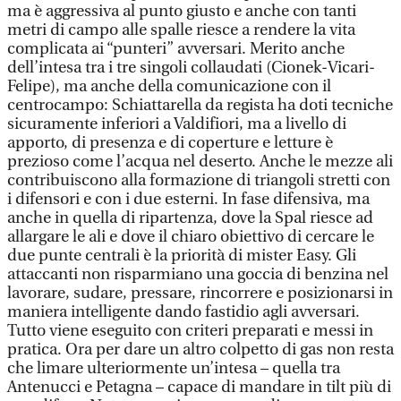
ma è aggressiva al punto giusto e anche con tanti
metri di campo alle spalle riesce a rendere la vita
complicata ai “punteri” avversari. Merito anche
dell’intesa tra i tre singoli collaudati (Cionek-Vicari-
Felipe), ma anche della comunicazione con il
centrocampo: Schiattarella da regista ha doti tecniche
sicuramente inferiori a Valdifiori, ma a livello di
apporto, di presenza e di coperture e letture è
prezioso come l’acqua nel deserto. Anche le mezze ali
contribuiscono alla formazione di triangoli stretti con
i difensori e con i due esterni. In fase difensiva, ma
anche in quella di ripartenza, dove la Spal riesce ad
allargare le ali e dove il chiaro obiettivo di cercare le
due punte centrali è la priorità di mister Easy. Gli
attaccanti non risparmiano una goccia di benzina nel
lavorare, sudare, pressare, rincorrere e posizionarsi in
maniera intelligente dando fastidio agli avversari.
Tutto viene eseguito con criteri preparati e messi in
pratica. Ora per dare un altro colpetto di gas non resta
che limare ulteriormente un’intesa – quella tra
Antenucci e Petagna – capace di mandare in tilt più di