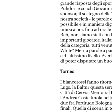
grande risposta degli spon
Pulidori e coach Giovann
sponsor, il sostegno dell
nostra società - le parole 
possibile e in maniera di
unirsi a noi: fino ad ora 
Beh, non siamo stati con
importanti giocatori itali
della categoria, tutti ven
White? Merita parole a par
e di altissimo livello. Ave
di poter disputare un bu
Torneo
I biancorossi fanno ritor
Lugo, la Baltur questa ser
Città di Cervia-Memorial 
l’Andrea Costa Imola nella
due fra Fortitudo Bologna
finali. Quella di scena in