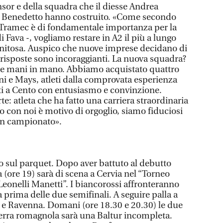
sor e della squadra che il diesse Andrea
i Benedetto hanno costruito. «Come secondo
a Tramec è di fondamentale importanza per la
di Fava -, vogliamo restare in A2 il più a lungo
gnitosa. Auspico che nuove imprese decidano di
le risposte sono incoraggianti. La nuova squadra?
 le mani in mano. Abbiamo acquistato quattro
ani e Mays, atleti dalla comprovata esperienza
uti a Cento con entusiasmo e convinzione.
te: atleta che ha fatto una carriera straordinaria
rlo con noi è motivo di orgoglio, siamo fiduciosi
on campionato».
no sul parquet. Dopo aver battuto al debutto
a (ore 19) sarà di scena a Cervia nel “Torneo
Leonelli Manetti”. I biancorossi affronteranno
 prima delle due semifinali. A seguire palla a
 e Ravenna. Domani (ore 18.30 e 20.30) le due
 terra romagnola sarà una Baltur incompleta.