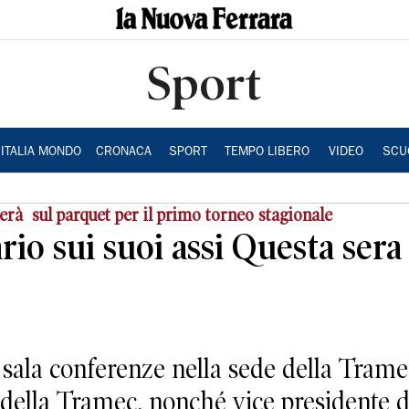
Sport
ITALIA MONDO
CRONACA
SPORT
TEMPO LIBERO
VIDEO
SCU
derà sul parquet per il primo torneo stagionale
ario sui suoi assi Questa sera
a conferenze nella sede della Tramec 
ella Tramec, nonché vice presidente d