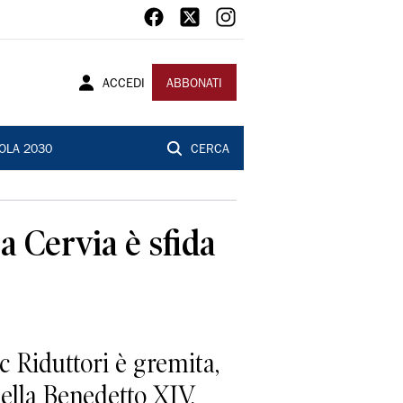
ACCEDI
ABBONATI
OLA 2030
CERCA
 a Cervia è sfida
Riduttori è gremita,
ella Benedetto XIV,