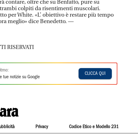
 contare, oltre che su Benfatto, pure su
rambi colpiti da risentimenti muscolari.
to per White. «L’ obiettivo è restare più tempo
ora meglio» dice Benedetto. —
TI RISERVATI
itmo:
CLICCA QUI
e tue notizie su Google
ubblicità
Privacy
Codice Etico e Modello 231