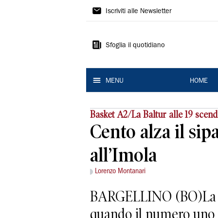
La
Iscriviti alle Newsletter
Nuova
Ferrara
Sfoglia il quotidiano
MENU
HOME
Basket A2/La Baltur alle 19 scen
Cento alza il sip
all’Imola
Lorenzo Montanari
BARGELLINO (BO)La sal
quando il numero uno d