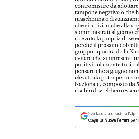
contromisure da adottare 
tampone negativo o che h
mascherina e distanziamen
che si arrivi anche alla so
somministrati al giorno c
ricevuto la propria dose e
perché il prossimo obiett
gruppo squadra della Nazi
evitare che si ripresenti u
positivi solamente tra i c
pensare che a giugno non 
elevato da poter permette
Nazionale, composto da 50
rischio dovrebbero essere
Non lasciare decidere l'algor
scegli
La Nuova Ferrara
per l