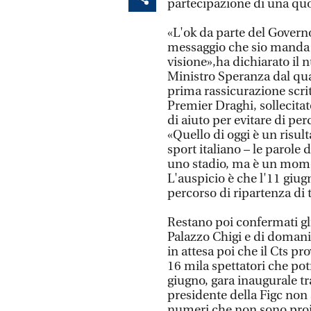
partecipazione di una quo
«L'ok da parte del Govern
messaggio che sio manda a
visione»,ha dichiarato il 
Ministro Speranza dal qua
prima rassicurazione scrit
Premier Draghi, sollecitat
di aiuto per evitare di per
«Quello di oggi è un risult
sport italiano – le parole d
uno stadio, ma è un momen
L'auspicio è che l'11 giu
percorso di ripartenza di 
Restano poi confermati gl
Palazzo Chigi e di domani 
in attesa poi che il Cts pr
16 mila spettatori che pot
giugno, gara inaugurale tr
presidente della Figc non
numeri che non sono proibi