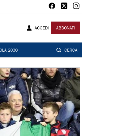
ACCEDI
ABBONATI
OLA 2030
CERCA