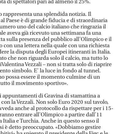
ta di spettatori pari ad almeno il 25%.
o rappresenta una splendida notizia. Il
l Paese è di grande fiducia e di straordinaria
numero uno del calcio italiano che ringrazia il
le aveva già ricevuto una settimana fa una
ta sulla presenza del pubblico all'Olimpico e il
o con una lettera nella quale con una richiesta
dere la disputa degli Europei itineranti in Italia.
ato che non riguarda solo il calcio, ma tutto lo
iValentina Vezzali – non si tratta solo di riaprire
to simbolo. E' la luce in fondo al tunnel.
gno possa essere il momento culmine di un
tutto il movimento sportivo».
i appuntamenti di Gravina di stamattina a
con la Vezzali. Non solo Euro 2020 sul tavolo,
ovveda anche al protocollo da rispettare per i 15-
ranno entrare all'Olimpico a partire dall'11
a Italia e Turchia. Anche in questo senso il
 si è detto preoccupato. «Dobbiamo gestire
tivi» ha spiegato il presidente della Figc e le