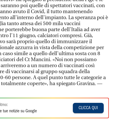
saranno poi quelle di spettatori vaccinati, con
anno avuto il Covid, il tutto mantenendo
to all'interno dell'impianto. La speranza poi è
glia tanto attesa dei 500 mila vaccini
he porterebbe buona parte dell'Italia ad aver
ntro l'11 giugno, calciatori compresi. Già,
ivo sarà proprio quello di immunizzare il
onale azzurra in vista della competizione per
n caso simile a quello dell'ultima sosta con 8
alciatori del Ct Mancini. «Noi non possiamo
arriveremo a un numero di vaccinati così
re di vaccinarsi al gruppo squadra della
-60 persone. A quel punto tutte le categorie a
 totalmente coperte», ha spiegato Gravina. —
itmo:
CLICCA QUI
e tue notizie su Google