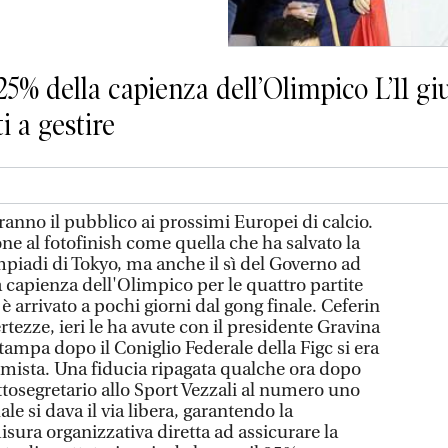
 25% della capienza dell’Olimpico L’11 g
i a gestire
ranno il pubblico ai prossimi Europei di calcio.
ne al fotofinish come quella che ha salvato la
mpiadi di Tokyo, ma anche il sì del Governo ad
 capienza dell'Olimpico per le quattro partite
è arrivato a pochi giorni dal gong finale. Ceferin
ertezze, ieri le ha avute con il presidente Gravina
tampa dopo il Coniglio Federale della Figc si era
mista. Una fiducia ripagata qualche ora dopo
ottosegretario allo Sport Vezzali al numero uno
ale si dava il via libera, garantendo la
sura organizzativa diretta ad assicurare la