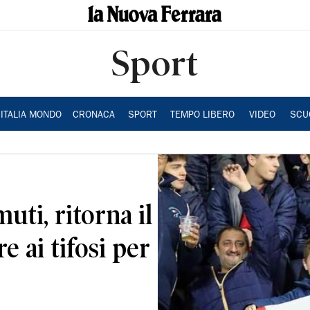
Sport
ITALIA MONDO
CRONACA
SPORT
TEMPO LIBERO
VIDEO
SCU
muti, ritorna il
 ai tifosi per