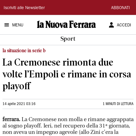
La
Iscriviti alle Newsletter
ABBONATI
Nuova
MENU
ACCEDI
Ferrara
Sport
la situazione in serie b
La Cremonese rimonta due
volte l’Empoli e rimane in corsa
playoff
14 aprile 2021 03:16
1 MINUTI DI LETTURA
ferrara.
La Cremonese non molla e rimane aggrappata
al sogno playoff. Ieri, nel recupero della 31ª giornata,
non aveva un impegno agevole (allo Zini c’era la