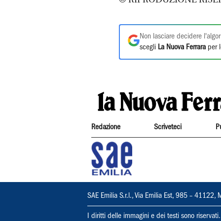
Non lasciare decidere l'algor
scegli
La Nuova Ferrara
per l
Redazione
Scriveteci
P
SAE Emilia S.r.l., Via Emilia Est, 985 – 411
I diritti delle immagini e dei testi sono riserva