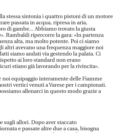
lla stessa sintonia i quattro pistoni di un motore
rare passata in acqua, ripresa in aria,
oro di gambe... Abbiamo trovato la giusta
». Rambaldi ripercorre la gara: «In partenza
enza alta, ma molto potente. Poi ci siamo
gli altri avevano una frequenza maggiore noi
tti siamo andati via gestendo la palata. Ci
rispetto ai loro standard non erano
curi stiano già lavorando per la rivincita».
per noi equipaggio interamente delle Fiamme
nostri vertici venuti a Varese per i campionati.
ssiamo allenarci in questo modo grazie a
 sugli allori. Dopo aver staccato
rnata e passate altre due a casa, bisogna