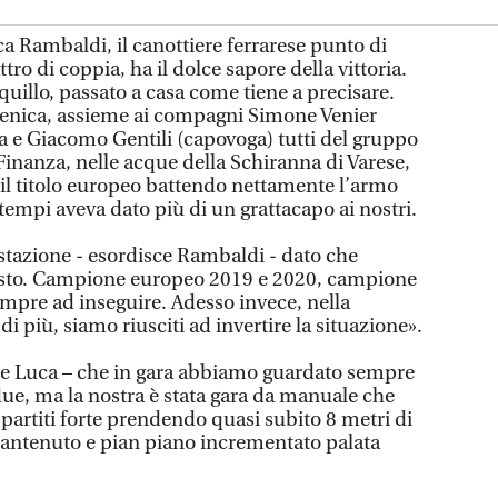
uca Rambaldi, il canottiere ferrarese punto di
tro di coppia, ha il dolce sapore della vittoria.
uillo, passato a casa come tiene a precisare.
enica, assieme ai compagni Simone Venier
a e Giacomo Gentili (capovoga) tutti del gruppo
Finanza, nelle acque della Schiranna di Varese,
il titolo europeo battendo nettamente l’armo
tempi aveva dato più di un grattacapo ai nostri.
stazione - esordisce Rambaldi - dato che
tosto. Campione europeo 2019 e 2020, campione
mpre ad inseguire. Adesso invece, nella
i più, siamo riusciti ad invertire la situazione».
e Luca – che in gara abbiamo guardato sempre
a due, ma la nostra è stata gara da manuale che
artiti forte prendendo quasi subito 8 metri di
ntenuto e pian piano incrementato palata