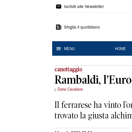
La
Iscriviti alle Newsletter
Nuova
Ferrara
Sfoglia il quotidiano
MENU
HOME
canottaggio
Rambaldi, l’Euro
Dario Cavaliere
Il ferrarese ha vinto l
trovato la giusta alchi