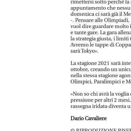
rimettersi sotto perché la
appuntamento che nessun a
domenica ci sarà già il M
-. Pensare alle Olimpiadi
vuol dire guardare molto i
e tante gare. La gara alle
la strategia giusta, i limi
Avremo le tappe di Coppa 
sarà Tokyo».
La stagione 2021 sarà int
ottobre, creando un unicu
nella stessa stagione agon
Olimpici, Paralimpici e M
«Non so chi avrà la voglia
pressione per altri 2 mesi.
rassegna iridata diventa 
Dario Cavaliere
© RIPRODUZIONE RISE