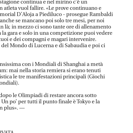
 stagione continua e nel mirino c’è un
tleta vuol fallire. «Le prove continuano e
emorial D’Aloja a Piediluco - prosegue Rambaldi
, anche se mancano poi solo tre mesi, per noi
n là; in mezzo ci sono tante ore di allenamento
na la gara e solo in una competizione puoi vedere
ti tuoi e dei compagni e magari intervenire.
del Mondo di Lucerna e di Sabaudia e poi ci
ensissima con i Mondiali di Shanghai a metà
m: mai nella storia remiera si erano tenuti
istica le tre manifestazioni principali (Giochi
ondiali).
 dopo le Olimpiadi di restare ancora sotto
 Un po’ per tutti il punto finale è Tokyo e la
un plus». —
RVATA