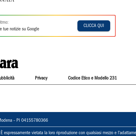
itmo:
CLICCA QUI
e tue notizie su Google
ubblicità
Privacy
Codice Etico e Modello 231
22, Modena – PI 04155780366
ti. È espressamente vietata la loro riproduzione con qualsiasi mezzo e l'adattame