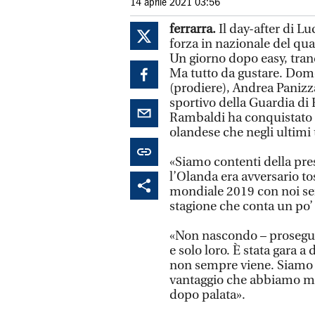
14 aprile 2021 03:56
ferrarra.
Il day-after di L
forza in nazionale del quat
Un giorno dopo easy, tranq
Ma tutto da gustare. Dom
(prodiere), Andrea Panizz
sportivo della Guardia di 
Rambaldi ha conquistato 
olandese che negli ultimi 
«Siamo contenti della pre
l’Olanda era avversario 
mondiale 2019 con noi se
stagione che conta un po’ d
«Non nascondo – prosegu
e solo loro. È stata gara 
non sempre viene. Siamo p
vantaggio che abbiamo ma
dopo palata».