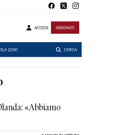
ACCEDI
ABBONATI
OLA 2030
CERCA
o
a Olanda: «Abbiamo