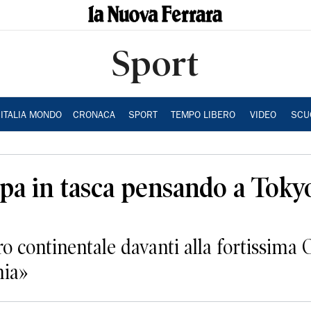
Sport
ITALIA MONDO
CRONACA
SPORT
TEMPO LIBERO
VIDEO
SCU
pa in tasca pensando a Toky
’oro continentale davanti alla fortissim
mia»