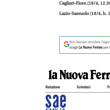
Cagliari-Fiore.(18/4, 12.3
Lazio-Sassuolo (18/4, h. 
Non lasciare decidere l'algor
scegli
La Nuova Ferrara
per l
Redazione
Scriveteci
P