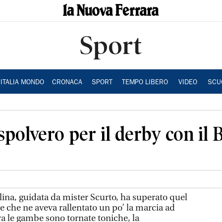
Sport
ITALIA MONDO
CRONACA
SPORT
TEMPO LIBERO
VIDEO
SCU
spolvero per il derby con il
lina, guidata da mister Scurto, ha superato quel
e che ne aveva rallentato un po’ la marcia ad
Ora le gambe sono tornate toniche, la