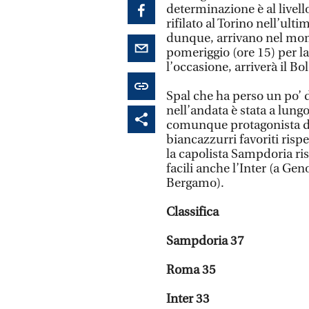
determinazione è al livello 
rifilato al Torino nell’ul
dunque, arrivano nel mome
pomeriggio (ore 15) per la
l’occasione, arriverà il Bo
Spal che ha perso un po’ d
nell’andata è stata a lung
comunque protagonista di
biancazzurri favoriti rispe
la capolista Sampdoria ri
facili anche l’Inter (a Gen
Bergamo).
Classifica
Sampdoria 37
Roma 35
Inter 33