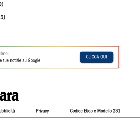
0)
15)
itmo:
CLICCA QUI
e tue notizie su Google
ubblicità
Privacy
Codice Etico e Modello 231