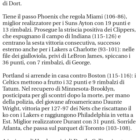
di Dort.
Tiene il passo Phoenix che regola Miami (106-86),
miglior realizzatore per i Suns Ayton con 19 punti e
13 rimbalzi. Prosegue la striscia positiva dei Clippers,
che espugnano il campo di Indiana (115-126) e
centrano la sesta vittoria consecutiva, successo
esterno anche per i Lakers a Charlotte (93-101): nelle
file dei gialloviola, privi di LeBron James, spiccano i
36 punti, con 7 rimbalzi, di George.
Portland si arrende in casa contro Boston (115-116): i
Celtics mettono a frutto i 32 punti e 9 rimbalzi di
Tatum. Nel recupero di Minnesota-Brooklyn,
posticipata per gli scontri dopo la morte, per mano
della polizia, del giovane afroamericano Daunte
Wright, vittoria per 127-97 dei Nets che riscattano il
ko con i Lakers e raggiungono Philadelphia in vetta a
Est. Miglior realizzatore Durant con 31 punti. Sorride
Atlanta, che passa sul parquet di Toronto (103-108).