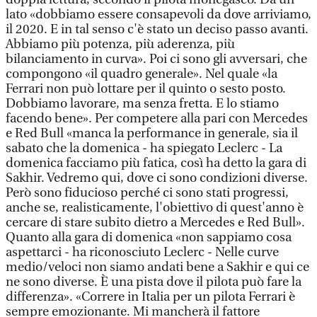
lato «dobbiamo essere consapevoli da dove arriviamo,
il 2020. E in tal senso c'è stato un deciso passo avanti.
Abbiamo più potenza, più aderenza, più
bilanciamento in curva». Poi ci sono gli avversari, che
compongono «il quadro generale». Nel quale «la
Ferrari non può lottare per il quinto o sesto posto.
Dobbiamo lavorare, ma senza fretta. E lo stiamo
facendo bene». Per competere alla pari con Mercedes
e Red Bull «manca la performance in generale, sia il
sabato che la domenica - ha spiegato Leclerc - La
domenica facciamo più fatica, così ha detto la gara di
Sakhir. Vedremo qui, dove ci sono condizioni diverse.
Però sono fiducioso perché ci sono stati progressi,
anche se, realisticamente, l'obiettivo di quest'anno è
cercare di stare subito dietro a Mercedes e Red Bull».
Quanto alla gara di domenica «non sappiamo cosa
aspettarci - ha riconosciuto Leclerc - Nelle curve
medio/veloci non siamo andati bene a Sakhir e qui ce
ne sono diverse. È una pista dove il pilota può fare la
differenza». «Correre in Italia per un pilota Ferrari è
sempre emozionante. Mi mancherà il fattore