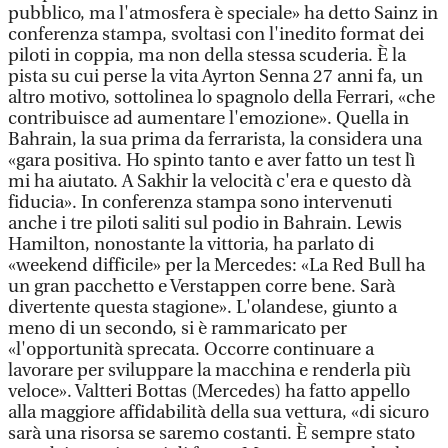
pubblico, ma l'atmosfera è speciale» ha detto Sainz in
conferenza stampa, svoltasi con l'inedito format dei
piloti in coppia, ma non della stessa scuderia. È la
pista su cui perse la vita Ayrton Senna 27 anni fa, un
altro motivo, sottolinea lo spagnolo della Ferrari, «che
contribuisce ad aumentare l'emozione». Quella in
Bahrain, la sua prima da ferrarista, la considera una
«gara positiva. Ho spinto tanto e aver fatto un test lì
mi ha aiutato. A Sakhir la velocità c'era e questo dà
fiducia». In conferenza stampa sono intervenuti
anche i tre piloti saliti sul podio in Bahrain. Lewis
Hamilton, nonostante la vittoria, ha parlato di
«weekend difficile» per la Mercedes: «La Red Bull ha
un gran pacchetto e Verstappen corre bene. Sarà
divertente questa stagione». L'olandese, giunto a
meno di un secondo, si è rammaricato per
«l'opportunità sprecata. Occorre continuare a
lavorare per sviluppare la macchina e renderla più
veloce». Valtteri Bottas (Mercedes) ha fatto appello
alla maggiore affidabilità della sua vettura, «di sicuro
sarà una risorsa se saremo costanti. È sempre stato