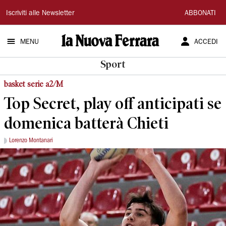
La
Iscriviti alle Newsletter
ABBONATI
Nuova
MENU
ACCEDI
Ferrara
Sport
basket serie a2/M
Top Secret, play off anticipati se
domenica batterà Chieti
Lorenzo Montanari