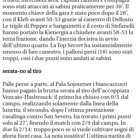
A Rieti, mercoledì sera, capitan Fantoni e compagni
sono stati attaccati ai sabini praticamente per 30’. Il
momento chiave della gara è stato poco dopo il 28’,
con il Kleb avanti 50-53 grazie al canestro di Dellosto.
Le triple di Pepper e Sanguinetti e il cesto di Stefanelli
hanno portato la Kienergia a chiudere avanti 58-53 la
terza frazione, dando l’inerzia decisiva in avvio
dell’ultimo quarto. La Top Secret ha sostanzialmente
smesso di fare canestro, i palloni persi (18) sono stati
troppi, così i due punti sono andati ai sabini.
serata-no al tiro
Palle perse a parte, al Pala Sojourner i biancazzurri
hanno pagato la brutta serata al tiro dell’accoppiata
Vencato-Hasbrouck: il primo ha chiuso con 0/5 dal
campo, realizzando solamente dalla linea della
lunetta; il secondo, dopo l’ottima prestazione
casalinga contro San Severo, ha trovato i primi punti
solo al 27’, finendo il match con 2/9 dal campo. In
due fa 2/14: troppo poco se si vuole coltivare sogni di
gloria fuori casa. La nota positiva? L’ottima partita di