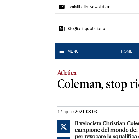
La
Iscriviti alle Newsletter
Nuova
Ferrara
Sfoglia il quotidiano
MENU
HOME
Atletica
Coleman, stop ri
17 aprile 2021 03:03
Il velocista Christian Col
campione del mondo dei 10
per revocare la squalifica c