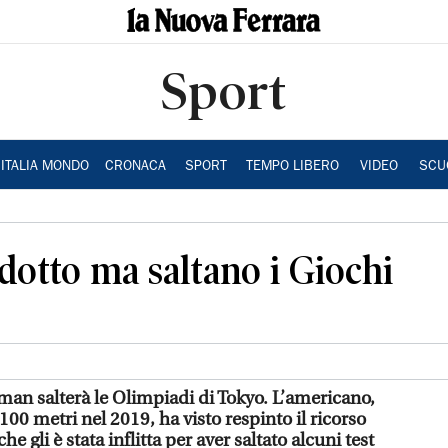
Sport
ITALIA MONDO
CRONACA
SPORT
TEMPO LIBERO
VIDEO
SCU
dotto ma saltano i Giochi
eman salterà le Olimpiadi di Tokyo. L’americano,
0 metri nel 2019, ha visto respinto il ricorso
he gli è stata inflitta per aver saltato alcuni test