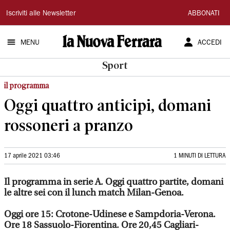
La
Iscriviti alle Newsletter
ABBONATI
Nuova
MENU
ACCEDI
Ferrara
Sport
il programma
Oggi quattro anticipi, domani
rossoneri a pranzo
17 aprile 2021 03:46
1 MINUTI DI LETTURA
Il programma in serie A. Oggi quattro partite, domani
le altre sei con il lunch match Milan-Genoa.
Oggi ore 15: Crotone-Udinese e Sampdoria-Verona.
Ore 18 Sassuolo-Fiorentina. Ore 20,45 Cagliari-