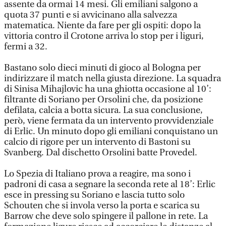
assente da ormai 14 mesi. Gli emiliani salgono a
quota 37 punti e si avvicinano alla salvezza
matematica. Niente da fare per gli ospiti: dopo la
vittoria contro il Crotone arriva lo stop per i liguri,
fermi a 32.
Bastano solo dieci minuti di gioco al Bologna per
indirizzare il match nella giusta direzione. La squadra
di Sinisa Mihajlovic ha una ghiotta occasione al 10’:
filtrante di Soriano per Orsolini che, da posizione
defilata, calcia a botta sicura. La sua conclusione,
però, viene fermata da un intervento provvidenziale
di Erlic. Un minuto dopo gli emiliani conquistano un
calcio di rigore per un intervento di Bastoni su
Svanberg. Dal dischetto Orsolini batte Provedel.
Lo Spezia di Italiano prova a reagire, ma sono i
padroni di casa a segnare la seconda rete al 18’: Erlic
esce in pressing su Soriano e lascia tutto solo
Schouten che si invola verso la porta e scarica su
Barrow che deve solo spingere il pallone in rete. La