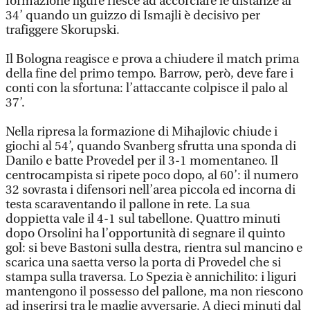
formazione ligure riesce ad accorciare le distanze al
34’ quando un guizzo di Ismajli è decisivo per
trafiggere Skorupski.
Il Bologna reagisce e prova a chiudere il match prima
della fine del primo tempo. Barrow, però, deve fare i
conti con la sfortuna: l’attaccante colpisce il palo al
37’.
Nella ripresa la formazione di Mihajlovic chiude i
giochi al 54’, quando Svanberg sfrutta una sponda di
Danilo e batte Provedel per il 3-1 momentaneo. Il
centrocampista si ripete poco dopo, al 60’: il numero
32 sovrasta i difensori nell’area piccola ed incorna di
testa scaraventando il pallone in rete. La sua
doppietta vale il 4-1 sul tabellone. Quattro minuti
dopo Orsolini ha l’opportunità di segnare il quinto
gol: si beve Bastoni sulla destra, rientra sul mancino e
scarica una saetta verso la porta di Provedel che si
stampa sulla traversa. Lo Spezia è annichilito: i liguri
mantengono il possesso del pallone, ma non riescono
ad inserirsi tra le maglie avversarie. A dieci minuti dal