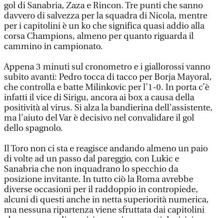
gol di Sanabria, Zaza e Rincon. Tre punti che sanno
davvero di salvezza per la squadra di Nicola, mentre
per i capitolini è un ko che significa quasi addio alla
corsa Champions, almeno per quanto riguarda il
cammino in campionato.
Appena 3 minuti sul cronometro e i giallorossi vanno
subito avanti: Pedro tocca di tacco per Borja Mayoral,
che controlla e batte Milinkovic per l’1-0. In porta c’è
infatti il vice di Sirigu, ancora ai box a causa della
positività al virus. Si alza la bandierina dell’assistente,
ma l’aiuto del Var è decisivo nel convalidare il gol
dello spagnolo.
Il Toro non ci sta e reagisce andando almeno un paio
di volte ad un passo dal pareggio, con Lukic e
Sanabria che non inquadrano lo specchio da
posizione invitante. In tutto ciò la Roma avrebbe
diverse occasioni per il raddoppio in contropiede,
alcuni di questi anche in netta superiorità numerica,
ma nessuna ripartenza viene sfruttata dai capitolini