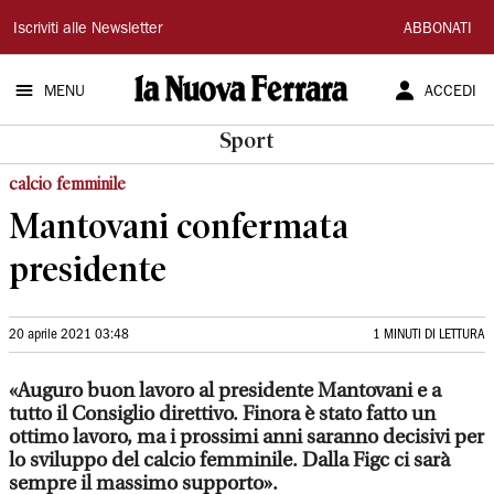
La
Iscriviti alle Newsletter
ABBONATI
Nuova
MENU
ACCEDI
Ferrara
Sport
calcio femminile
Mantovani confermata
presidente
20 aprile 2021 03:48
1 MINUTI DI LETTURA
«Auguro buon lavoro al presidente Mantovani e a
tutto il Consiglio direttivo. Finora è stato fatto un
ottimo lavoro, ma i prossimi anni saranno decisivi per
lo sviluppo del calcio femminile. Dalla Figc ci sarà
sempre il massimo supporto».