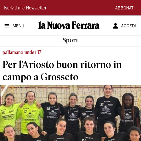
La
Iscriviti alle Newsletter
ABBONATI
Nuova
MENU
ACCEDI
Ferrara
Sport
pallamano under 17
Per l’Ariosto buon ritorno in
campo a Grosseto