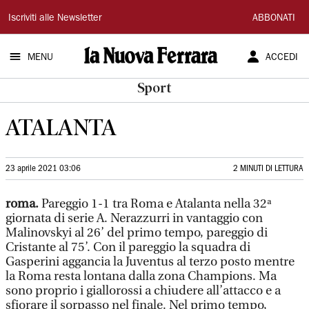
La
Iscriviti alle Newsletter
ABBONATI
Nuova
MENU
ACCEDI
Ferrara
Sport
ATALANTA
23 aprile 2021 03:06
2 MINUTI DI LETTURA
roma.
Pareggio 1-1 tra Roma e Atalanta nella 32ª
giornata di serie A. Nerazzurri in vantaggio con
Malinovskyi al 26’ del primo tempo, pareggio di
Cristante al 75’. Con il pareggio la squadra di
Gasperini aggancia la Juventus al terzo posto mentre
la Roma resta lontana dalla zona Champions. Ma
sono proprio i giallorossi a chiudere all’attacco e a
sfiorare il sorpasso nel finale. Nel primo tempo,