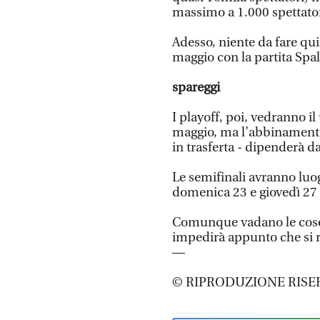
massimo a 1.000 spettatori
Adesso, niente da fare qui
maggio con la partita Sp
spareggi
I playoff, poi, vedranno i
maggio, ma l’abbinamento -
in trasferta - dipenderà dal
Le semifinali avranno luog
domenica 23 e giovedì 27
Comunque vadano le cose,
impedirà appunto che si r
—
© RIPRODUZIONE RISE