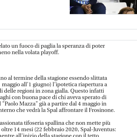
velato un fuoco di paglia la speranza di poter
lmeno nella volata playoff.
ino al termine della stagione essendo slittata
maggio all'1 giugno) l’ipotetica riapertura a
i delle regioni in zona gialla. Questo infatti
raghi con buona pace di chi aveva sperato di
el "Paolo Mazza" già a partire dal 4 maggio in
terno che vedrà la Spal affrontare il Frosinone.
assionata tifoseria spallina che non mette più
 oltre 14 mesi (22 febbraio 2020, Spal-Juventus:
ntre all'inizio della stagione con il tetto