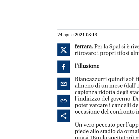
24 aprile 2021 03:13
ferrara.
Per la Spal si è ri
ritrovare i propri tifosi a
l’illusione
Biancazzurri quindi soli f
almeno di un mese (dall'1 
capienza ridotta degli stad
l'indirizzo del governo-D
poter varcare i cancelli d
occasione del confronto in
Un vero peccato per l’app
piede allo stadio da ormai
quasi 16mila spettatori) me