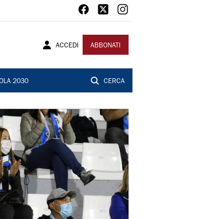
ACCEDI
ABBONATI
OLA 2030
CERCA