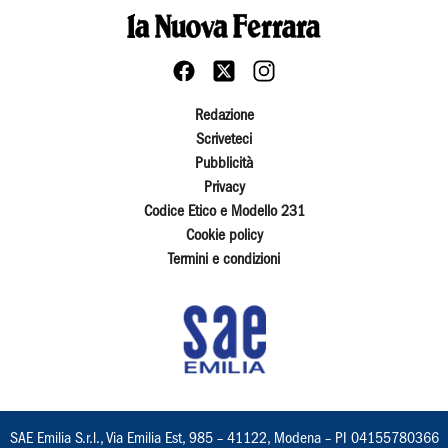
Redazione
Scriveteci
Pubblicità
Privacy
Codice Etico e Modello 231
Cookie policy
Termini e condizioni
SAE Emilia S.r.l., Via Emilia Est, 985 – 41122, Modena – PI 04155780366