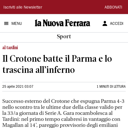
La
Iscriviti alle Newsletter
ABBONATI
Nuova
MENU
ACCEDI
Ferrara
Sport
al tardini
Il Crotone batte il Parma e lo
trascina all’inferno
25 aprile 2021 03:07
1 MINUTI DI LETTURA
Successo esterno del Crotone che espugna Parma 4-3
nello scontro tra le ultime due della classe valido per
la 33/a giornata di Serie A. Gara rocambolesca al
Tardini: nel primo tempo calabresi in vantaggio con
Magallan al 14’, pareggio provvisorio degli emiliani