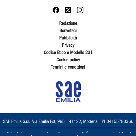
Redazione
Scriveteci
Pubblicità
Privacy
Codice Etico e Modello 231
Cookie policy
Termini e condizioni
SAE Emilia S.r.l., Via Emilia Est, 985 – 41122, Modena – PI 04155780366
I diritti delle immagini e dei testi sono riservati. È espressamente vietata la