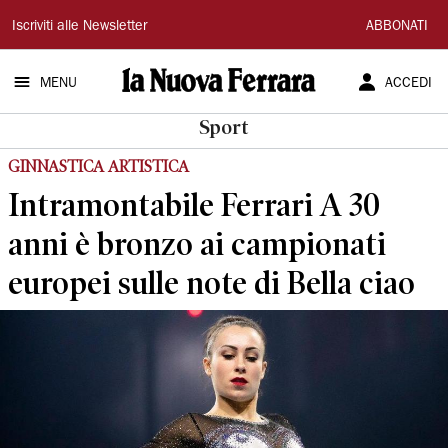
La
Iscriviti alle Newsletter
ABBONATI
Nuova
MENU
ACCEDI
Ferrara
Sport
GINNASTICA ARTISTICA
Intramontabile Ferrari A 30
anni è bronzo ai campionati
europei sulle note di Bella ciao