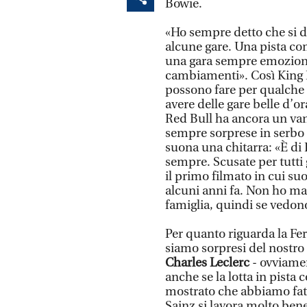
Bowie.
«Ho sempre detto che si d
alcune gare. Una pista co
una gara sempre emoziona
cambiamenti». Così King 
possono fare per qualche
avere delle gare belle d’o
Red Bull ha ancora un va
sempre sorprese in serbo 
suona una chitarra: «È di
sempre. Scusate per tutti 
il primo filmato in cui s
alcuni anni fa. Non ho mai
famiglia, quindi se vedono
Per quanto riguarda la Fer
siamo sorpresi del nostro 
Charles Leclerc
- ovviamen
anche se la lotta in pista
mostrato che abbiamo fatt
Sainz si lavora molto ben