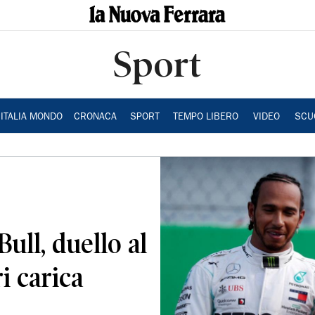
Sport
ITALIA MONDO
CRONACA
SPORT
TEMPO LIBERO
VIDEO
SCU
ull, duello al
ri carica