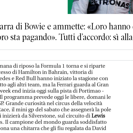
tarra di Bowie e ammette: «Loro hanno 
voro sta pagando». Tutti d’accordo: sì al
ana di riposo la Formula 1 torna e si riparte
esso di Hamilton in Bahrain, vittoria di
des e Red Bull hanno iniziato la stagione con
to agli altri team, ma la Ferrari guarda al Gran
week end inizia oggi sulla pista di Portimao -
Il programma prevede oggi le libere, domani le
P. Grande curiosità nel circus della velocità
ace, il mini gp del sabato che assegnerà la pole
 inizierà da Silverstone, sul circuito di
Lewis
s. Il campione del mondo guarda soddisfatto
na una chitarra che gli fiu regalata da David