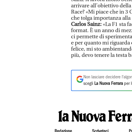
arrivare all’obiettivo della 
Race? «Mi piace che in 3 
che tolga importanza alla
Carlos Sainz:
«La F1 sta f
format. È un anno di mez
ci permette di sperimentar
e per quanto mi riguarda 
felice, mi sto ambientand
più, devo tenere la testa 
Non lasciare decidere l'algor
scegli
La Nuova Ferrara
per l
Redazione
Scriveteci
P