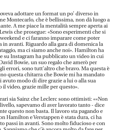
oveva adottare un format un po’ diverso in
me Montecarlo, che è bellissima, non dà luogo a
nte. A me piace la mentalità sempre aperta ai
Lewis che prosegue: «Sono esperimenti che si
 weekend e ci faranno imparare come poter
ra in avanti. Riguardo alla gara di domenica la
ntaggio, ma ci siamo anche noi». Hamilton ha
e su Instagram ha pubblicato un video in cui
 David Bowie, un suo regalo che amerò per
gli errori, sono tutt'altro che bravo. Ma questa è
uono questa chitarra che Bowie mi ha mandato
 avuto modo di dire grazie a lui o alla sua
 il video, grazie mille per questo».
rari sia Sainz che Leclerc sono ottimisti: ««Non
livello, sapevamo di aver lavorato tanto - dice
te questo non basta. Il lavoro sta pagando e
 con Hamilton e Verstappen è stata dura, ci ha
o passi in avanti. Sono molto fiducioso e con
e. Sappiamo che c’è ancora molto da fare per