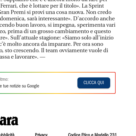
Ferrari, che è lottare per il titolo». La Sprint
Gran Premi si provi una cosa nuova. Non credo
 domenica, sarà interessante». D’accordo anche
acendo buon lavoro, si impegna, sperimenta vari
zo, prima di un grosso cambiamento e questo
e». Sull’attuale stagione: «Siamo solo all’inizio
c’è molto ancora da imparare. Per ora sono
o, sto crescendo. Il team ovviamente vuole di
bassa e lavorare». —
itmo:
CLICCA QUI
e tue notizie su Google
ubblicità
Privacy
Codice Etico e Modello 231