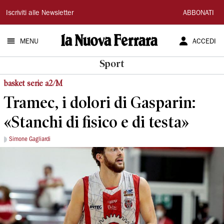
La
Iscriviti alle Newsletter
ABBONATI
Nuova
MENU
ACCEDI
Ferrara
Sport
basket serie a2/M
Tramec, i dolori di Gasparin:
«Stanchi di fisico e di testa»
Simone Gagliardi