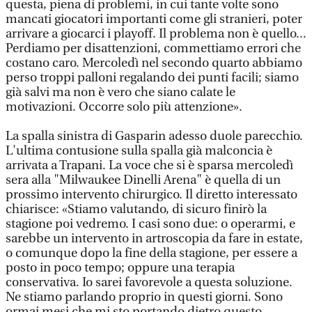
questa, piena di problemi, in cui tante volte sono
mancati giocatori importanti come gli stranieri, poter
arrivare a giocarci i playoff. Il problema non è quello...
Perdiamo per disattenzioni, commettiamo errori che
costano caro. Mercoledì nel secondo quarto abbiamo
perso troppi palloni regalando dei punti facili; siamo
già salvi ma non è vero che siano calate le
motivazioni. Occorre solo più attenzione».
La spalla sinistra di Gasparin adesso duole parecchio.
L'ultima contusione sulla spalla già malconcia è
arrivata a Trapani. La voce che si è sparsa mercoledì
sera alla "Milwaukee Dinelli Arena" è quella di un
prossimo intervento chirurgico. Il diretto interessato
chiarisce: «Stiamo valutando, di sicuro finirò la
stagione poi vedremo. I casi sono due: o operarmi, e
sarebbe un intervento in artroscopia da fare in estate,
o comunque dopo la fine della stagione, per essere a
posto in poco tempo; oppure una terapia
conservativa. Io sarei favorevole a questa soluzione.
Ne stiamo parlando proprio in questi giorni. Sono
ormai mesi che mi sto portando dietro questo