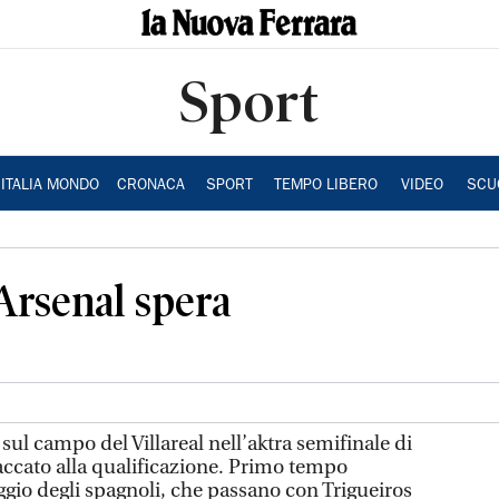
Sport
ITALIA MONDO
CRONACA
SPORT
TEMPO LIBERO
VIDEO
SCU
l’Arsenal spera
sul campo del Villareal nell’aktra semifinale di
accato alla qualificazione. Primo tempo
o degli spagnoli, che passano con Trigueiros