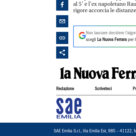
al 5’ e l’ex napoletano Rau
rigore accorcia le distanz
Non lasciare decidere l'algor
scegli
La Nuova Ferrara
per l
Redazione
Scriveteci
P
SAE Emilia S.r.l., Via Emilia Est, 985 – 411