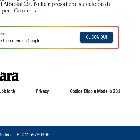
l Albiolal 29’. Nella ripresaPepe su calcioo di
e per i Gunners. —
itmo:
CLICCA QUI
e tue notizie su Google
ubblicità
Privacy
Codice Etico e Modello 231
22, Modena – PI 04155780366