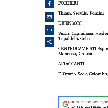
PORTIERI
Thiam, Seculin, Pomini
DIFENSORI
Vicari, Capradossi, Heide
Tripaldelli, Celia
CENTROCAMPISTI Esposito,
Mancosu, Crociata
ATTACCANTI
D’Orazio, Seck, Colombo, 
Non lasciare decidere l'algor
scegli
La Nuova Ferrara
per l