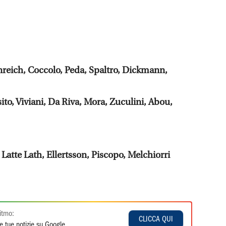
nreich, Coccolo, Peda, Spaltro, Dickmann,
 Viviani, Da Riva, Mora, Zuculini, Abou,
Latte Lath, Ellertsson, Piscopo, Melchiorri
itmo:
CLICCA QUI
e tue notizie su Google