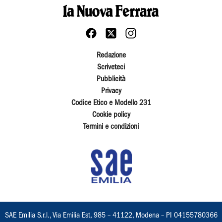
Redazione
Scriveteci
Pubblicità
Privacy
Codice Etico e Modello 231
Cookie policy
Termini e condizioni
SAE Emilia S.r.l., Via Emilia Est, 985 – 41122, Modena – PI 04155780366