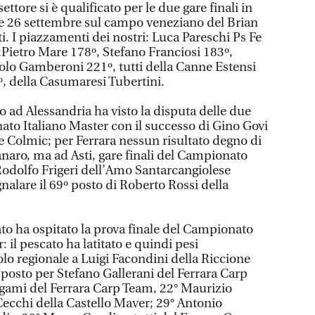
ettore si è qualificato per le due gare finali in
5 e 26 settembre sul campo veneziano del Brian
ti. I piazzamenti dei nostri: Luca Pareschi Ps Fe
Pietro Mare 178º, Stefano Franciosi 183º,
aolo Gamberoni 221º, tutti della Canne Estensi
º, della Casumaresi Tubertini.
o ad Alessandria ha visto la disputa delle due
ato Italiano Master con il successo di Gino Govi
 Colmic; per Ferrara nessun risultato degno di
naro, ma ad Asti, gare finali del Campionato
a Rodolfo Frigeri dell’Amo Santarcangiolese
nalare il 69º posto di Roberto Rossi della
ato ha ospitato la prova finale del Campionato
 il pescato ha latitato e quindi pesi
lo regionale a Luigi Facondini della Riccione
 posto per Stefano Gallerani del Ferrara Carp
gami del Ferrara Carp Team, 22° Maurizio
ecchi della Castello Maver; 29° Antonio