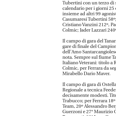
Tubertini con un terzo di s
calendario per i giorni 2
insieme ad altri 99 agonis
Casumaresi Tubertini 58º;
Cristiano Vanzini 212º, P
Colmic; Jader Lazzari 240
Il campo di gara del Tanar
gare di finale del Campion
dell’Amo Santarcangiolese
nota. Sempre sul fiume Ta
Italiano Veterani: titolo 
Colmic, per Ferrara da seg
Mirabello Dario Maver.
Il campo di gara di Ostell
Regionale a tecnica Feeder:
decisamente modesti. Tito
Trabucco; per Ferrara 18º
Team, 20º Alessandro Ber
Guerzoni e 27° Maurizio C