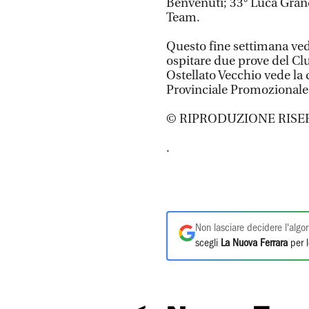
Benvenuti; 33° Luca Grand
Team.
Questo fine settimana vedr
ospitare due prove del Cl
Ostellato Vecchio vede la
Provinciale Promozionale 
© RIPRODUZIONE RISE
.
Non lasciare decidere l'algor
scegli
La Nuova Ferrara
per l