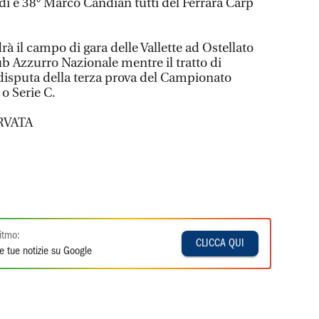
i e 38° Marco Candian tutti del Ferrara Carp
à il campo di gara delle Vallette ad Ostellato
ub Azzurro Nazionale mentre il tratto di
 disputa della terza prova del Campionato
o Serie C.
RVATA
itmo:
CLICCA QUI
e tue notizie su Google