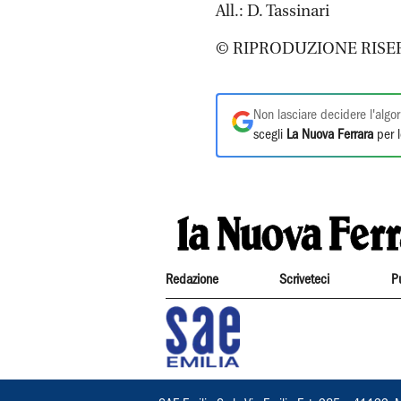
All.: D. Tassinari
© RIPRODUZIONE RISE
Non lasciare decidere l'algor
scegli
La Nuova Ferrara
per l
Redazione
Scriveteci
P