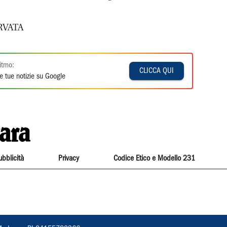
RVATA
itmo:
CLICCA QUI
e tue notizie su Google
ubblicità
Privacy
Codice Etico e Modello 231