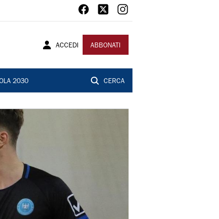
ACCEDI
ABBONATI
OLA 2030
CERCA