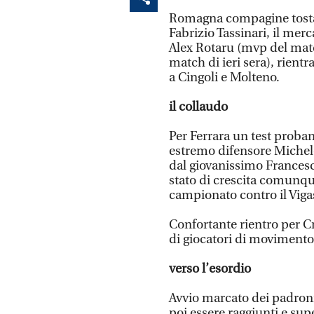
Romagna compagine tosta: 
Fabrizio Tassinari, il mer
Alex Rotaru (mvp del matc
match di ieri sera), rient
a Cingoli e Molteno.
il collaudo
Per Ferrara un test proban
estremo difensore Michele
dal giovanissimo Francesco
stato di crescita comunque
campionato contro il Viga
Confortante rientro per C
di giocatori di movimento
verso l’esordio
Avvio marcato dei padroni
poi essere raggiunti e supe