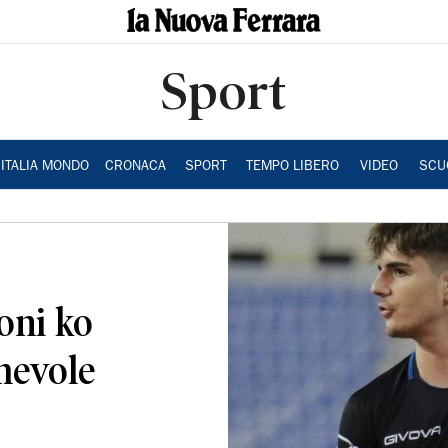
Sport
ITALIA MONDO
CRONACA
SPORT
TEMPO LIBERO
VIDEO
SCU
oni ko
hevole