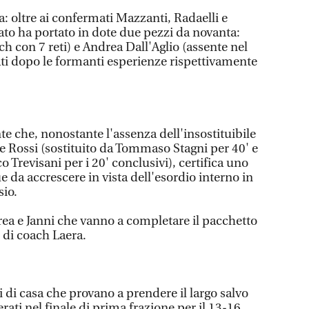
oltre ai confermati Mazzanti, Radaelli e
cato ha portato in dote due pezzi da novanta:
h con 7 reti) e Andrea Dall'Aglio (assente nel
rati dopo le formanti esperienze rispettivamente
te che, nonostante l'assenza dell'insostituibile
 Rossi (sostituito da Tommaso Stagni per 40' e
 Trevisani per i 20' conclusivi), certifica uno
 da accrescere in vista dell'esordio interno in
sio.
rea e Janni che vanno a completare il pacchetto
 di coach Laera.
 di casa che provano a prendere il largo salvo
rati nel finale di prima frazione per il 13-16