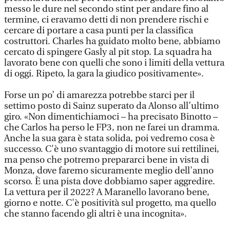
messo le dure nel secondo stint per andare fino al
termine, ci eravamo detti di non prendere rischi e
cercare di portare a casa punti per la classifica
costruttori. Charles ha guidato molto bene, abbiamo
cercato di spingere Gasly al pit stop. La squadra ha
lavorato bene con quelli che sono i limiti della vettura
di oggi. Ripeto, la gara la giudico positivamente».
Forse un po’ di amarezza potrebbe starci per il
settimo posto di Sainz superato da Alonso all’ultimo
giro. «Non dimentichiamoci – ha precisato Binotto –
che Carlos ha perso le FP3, non ne farei un dramma.
Anche la sua gara è stata solida, poi vedremo cosa è
successo. C'è uno svantaggio di motore sui rettilinei,
ma penso che potremo prepararci bene in vista di
Monza, dove faremo sicuramente meglio dell'anno
scorso. È una pista dove dobbiamo saper aggredire.
La vettura per il 2022? A Maranello lavorano bene,
giorno e notte. C'è positività sul progetto, ma quello
che stanno facendo gli altri è una incognita».