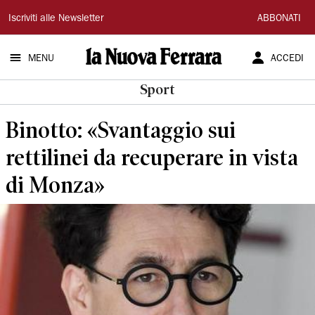
La
Iscriviti alle Newsletter
ABBONATI
Nuova
MENU
ACCEDI
Ferrara
Sport
Binotto: «Svantaggio sui
rettilinei da recuperare in vista
di Monza»