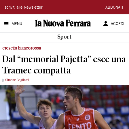
La
Iscriviti alle Newsletter
ABBONATI
Nuova
MENU
ACCEDI
Ferrara
Sport
crescita biancorossa
Dal “memorial Pajetta” esce una
Tramec compatta
Simone Gagliardi