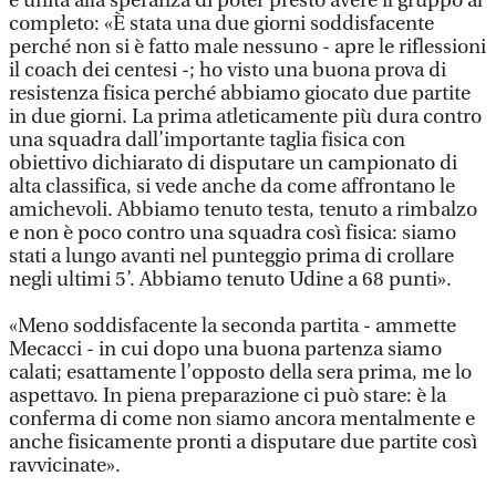
è unita alla speranza di poter presto avere il gruppo al
completo: «È stata una due giorni soddisfacente
perché non si è fatto male nessuno - apre le riflessioni
il coach dei centesi -; ho visto una buona prova di
resistenza fisica perché abbiamo giocato due partite
in due giorni. La prima atleticamente più dura contro
una squadra dall’importante taglia fisica con
obiettivo dichiarato di disputare un campionato di
alta classifica, si vede anche da come affrontano le
amichevoli. Abbiamo tenuto testa, tenuto a rimbalzo
e non è poco contro una squadra così fisica: siamo
stati a lungo avanti nel punteggio prima di crollare
negli ultimi 5’. Abbiamo tenuto Udine a 68 punti».
«Meno soddisfacente la seconda partita - ammette
Mecacci - in cui dopo una buona partenza siamo
calati; esattamente l’opposto della sera prima, me lo
aspettavo. In piena preparazione ci può stare: è la
conferma di come non siamo ancora mentalmente e
anche fisicamente pronti a disputare due partite così
ravvicinate».