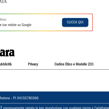
ATA
itmo:
CLICCA QUI
e tue notizie su Google
ubblicità
Privacy
Codice Etico e Modello 231
22, Modena – PI 04155780366
ti. È espressamente vietata la loro riproduzione con qualsiasi mezzo e l'adattame