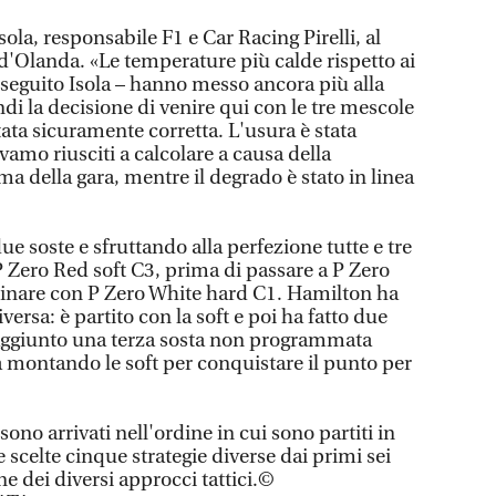
sola, responsabile F1 e Car Racing Pirelli, al
'Olanda. «Le temperature più calde rispetto ai
oseguito Isola – hanno messo ancora più alla
di la decisione di venire qui con le tre mescole
ata sicuramente corretta. L'usura è stata
vamo riusciti a calcolare a causa della
 della gara, mentre il degrado è stato in linea
e soste e sfruttando alla perfezione tutte e tre
P Zero Red soft C3, prima di passare a P Zero
nare con P Zero White hard C1. Hamilton ha
versa: è partito con la soft e poi ha fatto due
aggiunto una terza sosta non programmata
ra montando le soft per conquistare il punto per
 sono arrivati nell'ordine in cui sono partiti in
te scelte cinque strategie diverse dai primi sei
ne dei diversi approcci tattici.©