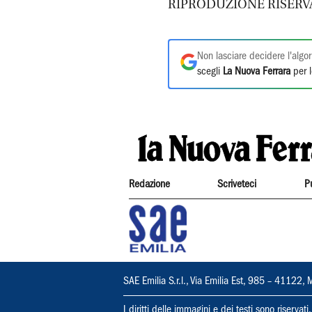
RIPRODUZIONE RISERV
Non lasciare decidere l'algor
scegli
La Nuova Ferrara
per l
Redazione
Scriveteci
P
SAE Emilia S.r.l., Via Emilia Est, 985 – 411
I diritti delle immagini e dei testi sono riserva