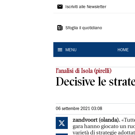
La
Iscriviti alle Newsletter
Nuova
Ferrara
Sfoglia il quotidiano
MENU
HOME
l’analisi di Isola (pirelli)
Decisive le stra
06 settembre 2021 03:08
zandvoort (olanda).
«Tutt
gara hanno giocato un ru
varietà di strategie adottat