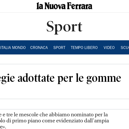
Sport
ITALIA MONDO
CRONACA
SPORT
TEMPO LIBERO
VIDEO
SCU
tegie adottate per le gomme
e e tre le mescole che abbiamo nominato per la
olo di primo piano come evidenziato dall'ampia
e».