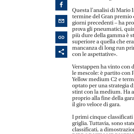
Questa l'analisi di Mario I
termine del Gran premio d
giorni precedenti – ha pr
prova gli pneumatici, quin
più dure della gamma è st
superiore a quella che era
mancanza di long run prima
con le aspettative».
Verstappen ha vinto con du
le mescole: è partito con 
Yellow medium C2 e termi
optato per una strategia di
stint con la medium. Ha 
proprio alla fine della ga
il giro veloce di gara.
I primi cinque classificati
griglia. Tuttavia, sono sta
classificati, a dimostrazio