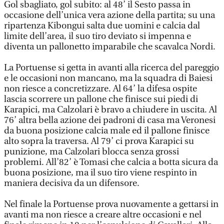
Gol sbagliato, gol subito: al 48’ il Sesto passa in
occasione dell’unica vera azione della partita; su una
ripartenza Kibongui salta due uomini e calcia dal
limite dell’area, il suo tiro deviato si impenna e
diventa un pallonetto imparabile che scavalca Nordi.
La Portuense si getta in avanti alla ricerca del pareggio
e le occasioni non mancano, ma la squadra di Baiesi
non riesce a concretizzare. Al 64’ la difesa ospite
lascia scorrere un pallone che finisce sui piedi di
Karapici, ma Calzolari è bravo a chiudere in uscita. Al
76’ altra bella azione dei padroni di casa ma Veronesi
da buona posizione calcia male ed il pallone finisce
alto sopra la traversa. Al 79’ ci prova Karapici su
punizione, ma Calzolari blocca senza grossi
problemi. All’82’ è Tomasi che calcia a botta sicura da
buona posizione, ma il suo tiro viene respinto in
maniera decisiva da un difensore.
Nel finale la Portuense prova nuovamente a gettarsi in
avanti ma non riesce a creare altre occasioni e nel