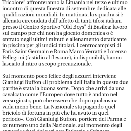
Tricolore” affronteranno la Lituania nel terzo e ultimo
incontro di questa finestra di settembre dedicata alle
qualificazioni mondiali. In mattinata la squadra si è
allenata circondata dall'affetto di tanti tifosi italiani
presso il Centro Sportivo “Old Boys” di Basilea: lavoro
sul campo per chi non ha giocato domenica o è
entrato negli ultimi minuti e allenamento defaticante
in piscina per gli undici titolari. I centrocampisti di
Paris Saint Germain e Roma Marco Verratti e Lorenzo
Pellegrini (fastidio al flessore), indisponibili, hanno
lasciato il ritiro a scopo precauzionale.
Sul momento poco felice degli azzurri interviene
Gianluigi Buffon «Il problema dell'Italia in queste due
partite è stata la buona sorte. Dopo che arrivi da una
cavalcata come l'Europeo dove tutto è andato nel
verso giusto, può che essere che dopo qualcosina
vada meno bene. La Nazionale sta pagando quel
briciolo di fortuna in più che ha avuto in quel
periodo». Così Gianluigi Buffon, portiere del Parma e
ex numero uno della Nazionale, sul momento degli