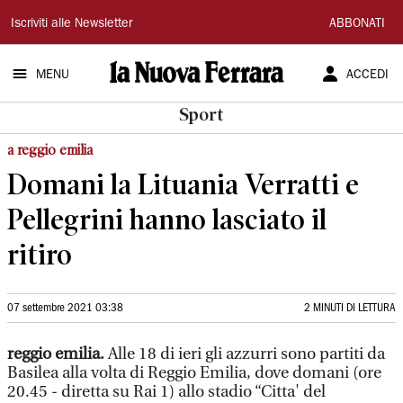
La
Iscriviti alle Newsletter
ABBONATI
Nuova
MENU
ACCEDI
Ferrara
Sport
a reggio emilia
Domani la Lituania Verratti e
Pellegrini hanno lasciato il
ritiro
07 settembre 2021 03:38
2 MINUTI DI LETTURA
reggio emilia.
Alle 18 di ieri gli azzurri sono partiti da
Basilea alla volta di Reggio Emilia, dove domani (ore
20.45 - diretta su Rai 1) allo stadio “Citta' del