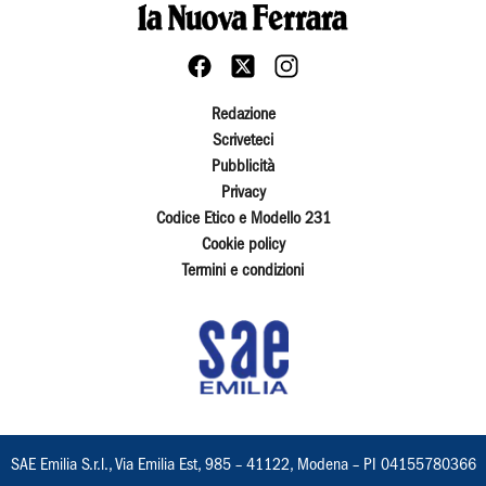
Redazione
Scriveteci
Pubblicità
Privacy
Codice Etico e Modello 231
Cookie policy
Termini e condizioni
SAE Emilia S.r.l., Via Emilia Est, 985 – 41122, Modena – PI 04155780366