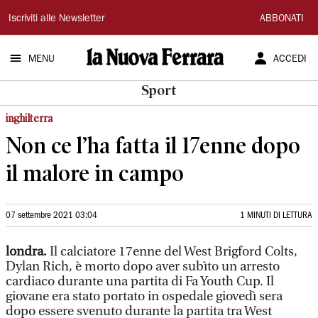
La
Iscriviti alle Newsletter
ABBONATI
Nuova
MENU
ACCEDI
Ferrara
Sport
inghilterra
Non ce l’ha fatta il 17enne dopo
il malore in campo
07 settembre 2021 03:04
1 MINUTI DI LETTURA
londra.
Il calciatore 17enne del West Brigford Colts,
Dylan Rich, è morto dopo aver subìto un arresto
cardiaco durante una partita di Fa Youth Cup. Il
giovane era stato portato in ospedale giovedì sera
dopo essere svenuto durante la partita tra West