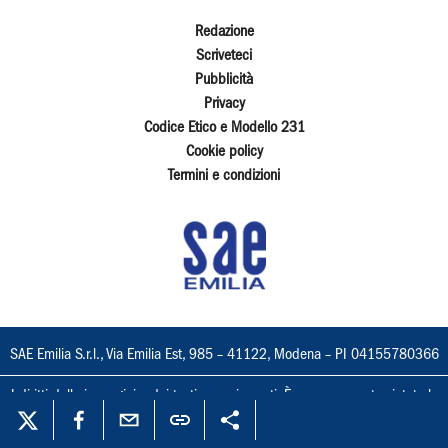
Redazione
Scriveteci
Pubblicità
Privacy
Codice Etico e Modello 231
Cookie policy
Termini e condizioni
SAE Emilia S.r.l., Via Emilia Est, 985 – 41122, Modena – PI 04155780366
I diritti delle immagini e dei testi sono riservati. È espressamente vietata la
loro riproduzione con qualsiasi mezzo e l'adattamento totale o parziale.