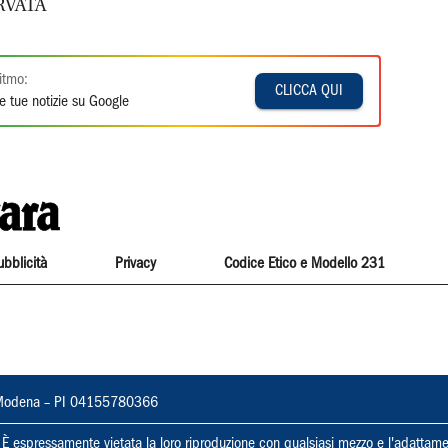
RVATA
itmo:
CLICCA QUI
e tue notizie su Google
ubblicità
Privacy
Codice Etico e Modello 231
22, Modena – PI 04155780366
ti. È espressamente vietata la loro riproduzione con qualsiasi mezzo e l'adattame