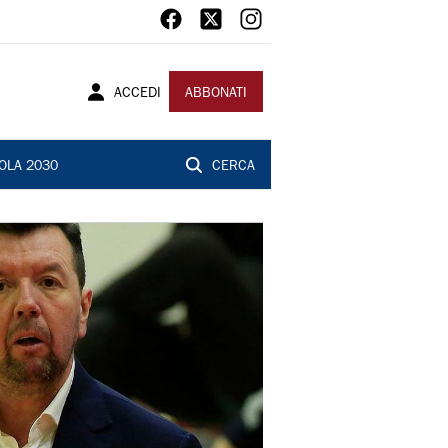
ACCEDI
ABBONATI
OLA 2030
CERCA