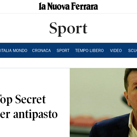
Sport
ITALIA MONDO
CRONACA
SPORT
TEMPO LIBERO
VIDEO
SCU
op Secret
per antipasto