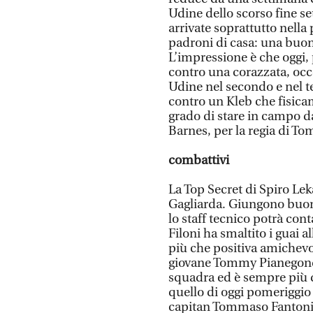
Udine dello scorso fine se
arrivate soprattutto nella 
padroni di casa: una buona
L’impressione è che oggi, p
contro una corazzata, occ
Udine nel secondo e nel te
contro un Kleb che fisica
grado di stare in campo da
Barnes, per la regia di T
combattivi
La Top Secret di Spiro Lek
Gagliarda. Giungono buone
lo staff tecnico potrà conta
Filoni ha smaltito i guai a
più che positiva amichevo
giovane Tommy Pianegonda
squadra ed è sempre più d
quello di oggi pomeriggio
capitan Tommaso Fantoni: