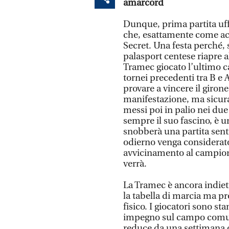
amarcord
Dunque, prima partita uff
che, esattamente come ac
Secret. Una festa perché, 
palasport centese riapre a
Tramec giocato l’ultimo c
tornei precedenti tra B e 
provare a vincere il girone
manifestazione, ma sicur
messi poi in palio nei du
sempre il suo fascino, è u
snobberà una partita senti
odierno venga considerat
avvicinamento al campiona
verrà.
La Tramec è ancora indiet
la tabella di marcia ma 
fisico. I giocatori sono s
impegno sul campo comun
reduce da una settimana d