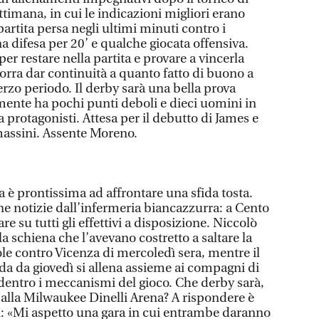
ttimana, in cui le indicazioni migliori erano
partita persa negli ultimi minuti contro i
 difesa per 20’ e qualche giocata offensiva.
er restare nella partita e provare a vincerla
orra dar continuità a quanto fatto di buono a
rzo periodo. Il derby sarà una bella prova
mente ha pochi punti deboli e dieci uomini in
 protagonisti. Attesa per il debutto di James e
omassini. Assente Moreno.
a è prontissima ad affrontare una sfida tosta.
 notizie dall’infermeria biancazzurra: a Cento
re su tutti gli effettivi a disposizione. Niccolò
lla schiena che l’avevano costretto a saltare la
le contro Vicenza di mercoledì sera, mentre il
 da giovedì si allena assieme ai compagni di
entro i meccanismi del gioco. Che derby sarà,
 alla Milwaukee Dinelli Arena? A rispondere è
 «Mi aspetto una gara in cui entrambe daranno