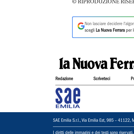
© RIPRODUZIONE RISE
Non lasciare decidere l'algor
scegli
La Nuova Ferrara
per l
Redazione
Scriveteci
P
SAE Emilia S.r.l., Via Emilia Est, 985 – 411
I diritti delle immagini e dei testi sono riserva