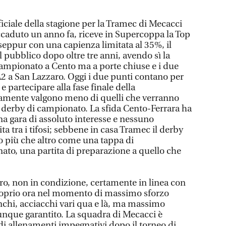
iciale della stagione per la Tramec di Mecacci
caduto un anno fa, riceve in Supercoppa la Top
seppur con una capienza limitata al 35%, il
l pubblico dopo oltre tre anni, avendo sì la
ampionato a Cento ma a porte chiuse e i due
A2 a San Lazzaro. Oggi i due punti contano per
 e partecipare alla fase finale della
amente valgono meno di quelli che verranno
e derby di campionato. La sfida Cento-Ferrara ha
na gara di assoluto interesse e nessuno
ta tra i tifosi; sebbene in casa Tramec il derby
o più che altro come una tappa di
to, una partita di preparazione a quello che
ro, non in condizione, certamente in linea con
proprio ora nel momento di massimo sforzo
tanchi, acciacchi vari qua e là, ma massimo
que garantito. La squadra di Mecacci è
i allenamenti impegnativi dopo il torneo di