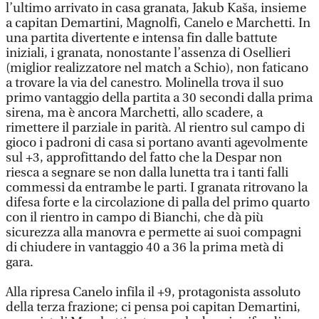
l’ultimo arrivato in casa granata, Jakub Kaša, insieme
a capitan Demartini, Magnolfi, Canelo e Marchetti. In
una partita divertente e intensa fin dalle battute
iniziali, i granata, nonostante l’assenza di Osellieri
(miglior realizzatore nel match a Schio), non faticano
a trovare la via del canestro. Molinella trova il suo
primo vantaggio della partita a 30 secondi dalla prima
sirena, ma è ancora Marchetti, allo scadere, a
rimettere il parziale in parità. Al rientro sul campo di
gioco i padroni di casa si portano avanti agevolmente
sul +3, approfittando del fatto che la Despar non
riesca a segnare se non dalla lunetta tra i tanti falli
commessi da entrambe le parti. I granata ritrovano la
difesa forte e la circolazione di palla del primo quarto
con il rientro in campo di Bianchi, che dà più
sicurezza alla manovra e permette ai suoi compagni
di chiudere in vantaggio 40 a 36 la prima metà di
gara.
Alla ripresa Canelo infila il +9, protagonista assoluto
della terza frazione; ci pensa poi capitan Demartini,